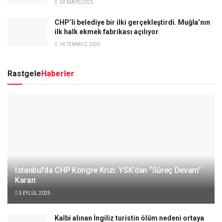
24 MAYIS 2025
CHP’li belediye bir ilki gerçekleştirdi. Muğla’nın
ilk halk ekmek fabrikası açılıyor
14 TEMMUZ 2025
Rastgele
Haberler
İstanbul’da CHP Kongre Krizi: YSK’dan “Süreç Devam”
Kararı
5 EYLÜL 2025
Kalbi alınan İngiliz turistin ölüm nedeni ortaya