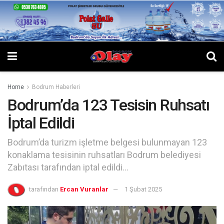
Home
Bodrum Haberleri
Bodrum’da 123 Tesisin Ruhsatı
İptal Edildi
Bodrum’da turizm işletme belgesi bulunmayan 123
konaklama tesisinin ruhsatları Bodrum belediyesi
Zabıtası tarafından iptal edildi…
tarafından
Ercan Vuranlar
1 Şubat 2025