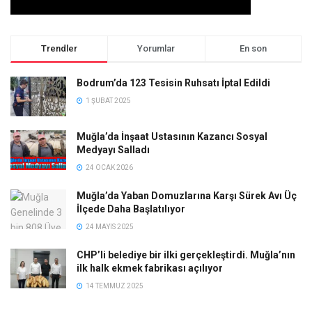
Trendler
Yorumlar
En son
Bodrum’da 123 Tesisin Ruhsatı İptal Edildi
1 ŞUBAT 2025
Muğla’da İnşaat Ustasının Kazancı Sosyal
Medyayı Salladı
24 OCAK 2026
Muğla’da Yaban Domuzlarına Karşı Sürek Avı Üç
İlçede Daha Başlatılıyor
24 MAYIS 2025
CHP’li belediye bir ilki gerçekleştirdi. Muğla’nın
ilk halk ekmek fabrikası açılıyor
14 TEMMUZ 2025