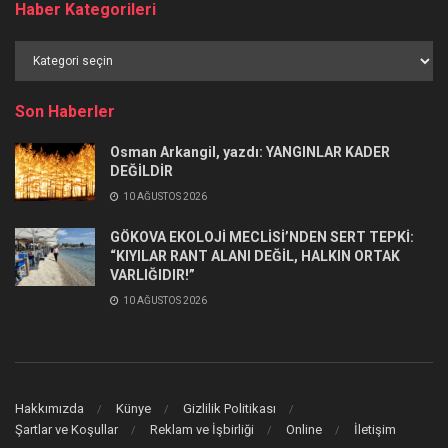
Haber Kategorileri
Haber
Kategorileri
Son Haberler
Osman Arkangil, yazdı: YANGINLAR KADER
DEĞİLDİR
10 AĞUSTOS 2026
GÖKOVA EKOLOJİ MECLİSİ’NDEN SERT TEPKİ:
“KIYILAR RANT ALANI DEĞİL, HALKIN ORTAK
VARLIĞIDIR!”
10 AĞUSTOS 2026
Hakkımızda
Künye
Gizlilik Politikası
Şartlar ve Koşullar
Reklam ve İşbirliği
Online
İletişim