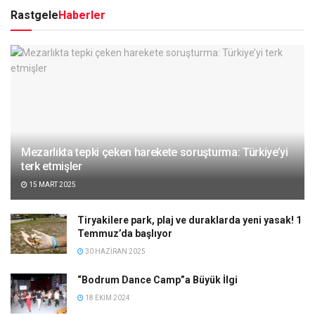
Rastgele
Haberler
Mezarlıkta tepki çeken harekete soruşturma: Türkiye’yi
terk etmişler
15 MART 2025
Tiryakilere park, plaj ve duraklarda yeni yasak! 1
Temmuz’da başlıyor
30 HAZIRAN 2025
“Bodrum Dance Camp”a Büyük İlgi
18 EKIM 2024