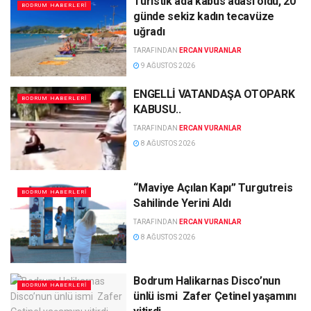
Turistik ada kabus adası oldu, 20
BODRUM HABERLERI
günde sekiz kadın tecavüze
uğradı
TARAFINDAN
ERCAN VURANLAR
9 AĞUSTOS 2026
ENGELLİ VATANDAŞA OTOPARK
BODRUM HABERLERI
KABUSU..
TARAFINDAN
ERCAN VURANLAR
8 AĞUSTOS 2026
“Maviye Açılan Kapı” Turgutreis
BODRUM HABERLERI
Sahilinde Yerini Aldı
TARAFINDAN
ERCAN VURANLAR
8 AĞUSTOS 2026
Bodrum Halikarnas Disco’nun
BODRUM HABERLERI
ünlü ismi Zafer Çetinel yaşamını