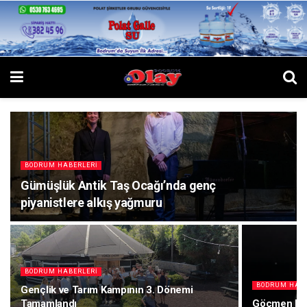
BODRUM HABERLERI
Gümüşlük Antik Taş Ocağı’nda genç
piyanistlere alkış yağmuru
BODRUM HABERLERI
BODRUM HABE
Gençlik ve Tarım Kampının 3. Dönemi
Tamamlandı
Göçmen Dol