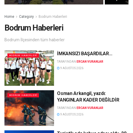
Home
Category
Bodrum Haberleri
Bodrum Haberleri
Bodrum İlçesinden tüm haberler
İMKANSIZI BAŞARDILAR…
BODRUM HABERLERI
TARAFINDAN
ERCAN VURANLAR
9 AĞUSTOS 2026
Osman Arkangil, yazdı:
BODRUM HABERLERI
YANGINLAR KADER DEĞİLDİR
TARAFINDAN
ERCAN VURANLAR
9 AĞUSTOS 2026