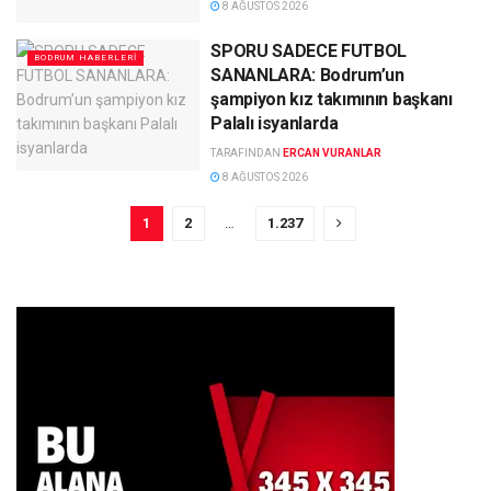
8 AĞUSTOS 2026
SPORU SADECE FUTBOL
BODRUM HABERLERI
SANANLARA: Bodrum’un
şampiyon kız takımının başkanı
Palalı isyanlarda
TARAFINDAN
ERCAN VURANLAR
8 AĞUSTOS 2026
1
2
…
1.237