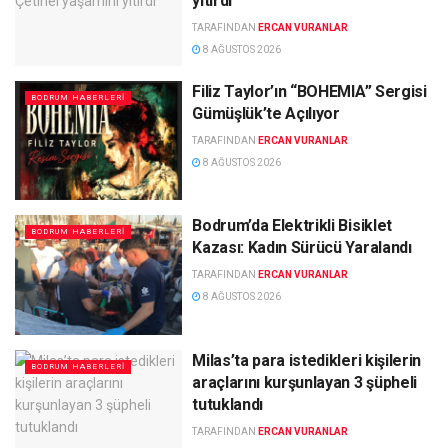
yitirdi
TARAFINDAN
ERCAN VURANLAR
8 AĞUSTOS 2026
Filiz Taylor’ın “BOHEMIA” Sergisi
BODRUM HABERLERI
Gümüşlük’te Açılıyor
TARAFINDAN
ERCAN VURANLAR
8 AĞUSTOS 2026
Bodrum’da Elektrikli Bisiklet
BODRUM HABERLERI
Kazası: Kadın Sürücü Yaralandı
TARAFINDAN
ERCAN VURANLAR
8 AĞUSTOS 2026
Milas’ta para istedikleri kişilerin
BODRUM HABERLERI
araçlarını kurşunlayan 3 şüpheli
tutuklandı
TARAFINDAN
ERCAN VURANLAR