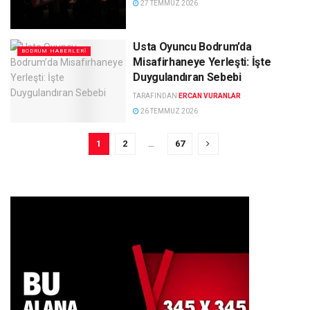
27 TEMMUZ 2026
Usta Oyuncu Bodrum’da
BODRUM HABERLERI
Misafirhaneye Yerleşti: İşte
Duygulandıran Sebebi
TARAFINDAN
ERCAN VURANLAR
26 TEMMUZ 2026
1
2
…
67