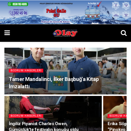
BODRUM HABERLERI
Tamer Mandalinci, İlker Başbuğ’a Kitap
İmzalattı
BODRUM HABERLERI
BODRUM HABE
İngiliz Piyanist Charles Owen,
Erika Silgon
Gümüşlük’te festivalin konuğu oldu
“Pinokyo.e