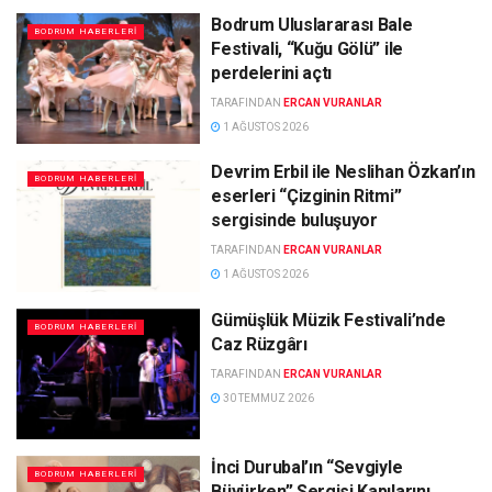
Bodrum Uluslararası Bale
BODRUM HABERLERI
Festivali, “Kuğu Gölü” ile
perdelerini açtı
TARAFINDAN
ERCAN VURANLAR
1 AĞUSTOS 2026
Devrim Erbil ile Neslihan Özkan’ın
BODRUM HABERLERI
eserleri “Çizginin Ritmi”
sergisinde buluşuyor
TARAFINDAN
ERCAN VURANLAR
1 AĞUSTOS 2026
Gümüşlük Müzik Festivali’nde
BODRUM HABERLERI
Caz Rüzgârı
TARAFINDAN
ERCAN VURANLAR
30 TEMMUZ 2026
İnci Durubal’ın “Sevgiyle
BODRUM HABERLERI
Büyürken” Sergisi Kapılarını