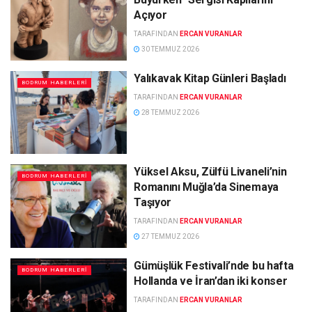
Açıyor
TARAFINDAN
ERCAN VURANLAR
30 TEMMUZ 2026
Yalıkavak Kitap Günleri Başladı
BODRUM HABERLERI
TARAFINDAN
ERCAN VURANLAR
28 TEMMUZ 2026
Yüksel Aksu, Zülfü Livaneli’nin
BODRUM HABERLERI
Romanını Muğla’da Sinemaya
Taşıyor
TARAFINDAN
ERCAN VURANLAR
27 TEMMUZ 2026
Gümüşlük Festivali’nde bu hafta
BODRUM HABERLERI
Hollanda ve İran’dan iki konser
TARAFINDAN
ERCAN VURANLAR