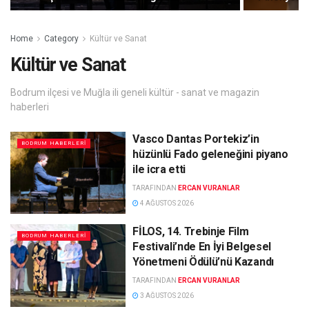
Home
Category
Kültür ve Sanat
Kültür ve Sanat
Bodrum ilçesi ve Muğla ili geneli kültür - sanat ve magazin
haberleri
Vasco Dantas Portekiz’in
BODRUM HABERLERI
hüzünlü Fado geleneğini piyano
ile icra etti
TARAFINDAN
ERCAN VURANLAR
4 AĞUSTOS 2026
FİLOS, 14. Trebinje Film
BODRUM HABERLERI
Festivali’nde En İyi Belgesel
Yönetmeni Ödülü’nü Kazandı
TARAFINDAN
ERCAN VURANLAR
3 AĞUSTOS 2026