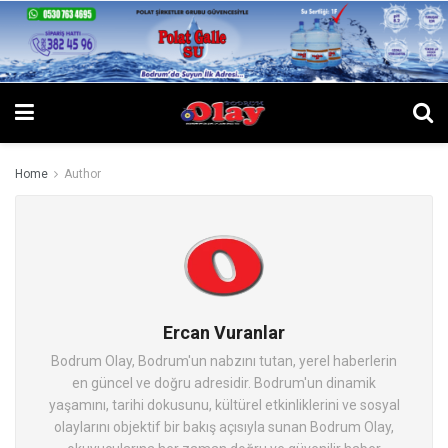
Home
Author
Ercan Vuranlar
Bodrum Olay, Bodrum'un nabzını tutan, yerel haberlerin
en güncel ve doğru adresidir. Bodrum'un dinamik
yaşamını, tarihi dokusunu, kültürel etkinliklerini ve sosyal
olaylarını objektif bir bakış açısıyla sunan Bodrum Olay,