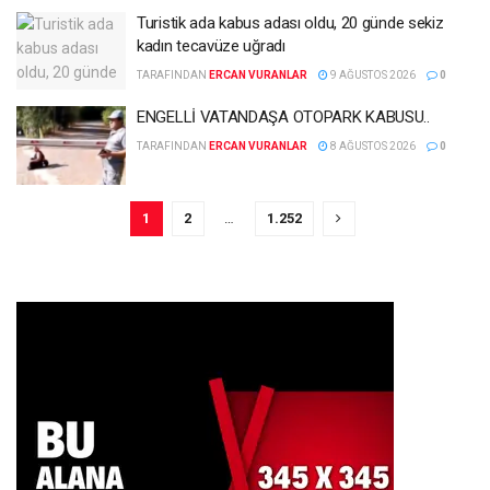
Turistik ada kabus adası oldu, 20 günde sekiz
kadın tecavüze uğradı
TARAFINDAN
ERCAN VURANLAR
9 AĞUSTOS 2026
0
ENGELLİ VATANDAŞA OTOPARK KABUSU..
TARAFINDAN
ERCAN VURANLAR
8 AĞUSTOS 2026
0
1
2
…
1.252