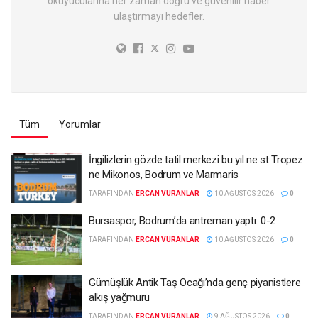
okuyucularına her zaman doğru ve güvenilir haber
ulaştırmayı hedefler.
Tüm
Yorumlar
İngilizlerin gözde tatil merkezi bu yıl ne st Tropez
ne Mikonos, Bodrum ve Marmaris
TARAFINDAN
ERCAN VURANLAR
10 AĞUSTOS 2026
0
Bursaspor, Bodrum’da antreman yaptı: 0-2
TARAFINDAN
ERCAN VURANLAR
10 AĞUSTOS 2026
0
Gümüşlük Antik Taş Ocağı’nda genç piyanistlere
alkış yağmuru
TARAFINDAN
ERCAN VURANLAR
9 AĞUSTOS 2026
0