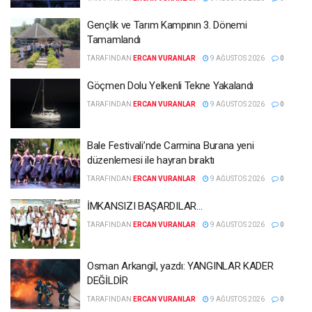
Gençlik ve Tarım Kampının 3. Dönemi
Tamamlandı
TARAFINDAN
ERCAN VURANLAR
9 AĞUSTOS 2026
0
Göçmen Dolu Yelkenli Tekne Yakalandı
TARAFINDAN
ERCAN VURANLAR
9 AĞUSTOS 2026
0
Bale Festivali’nde Carmina Burana yeni
düzenlemesi ile hayran bıraktı
TARAFINDAN
ERCAN VURANLAR
9 AĞUSTOS 2026
0
İMKANSIZI BAŞARDILAR…
TARAFINDAN
ERCAN VURANLAR
9 AĞUSTOS 2026
0
Osman Arkangil, yazdı: YANGINLAR KADER
DEĞİLDİR
TARAFINDAN
ERCAN VURANLAR
9 AĞUSTOS 2026
0