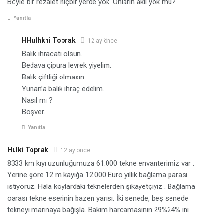
Böyle bir rezalet niçbir yerde yok. Onların aklı yok mu?
Yanıtla
HHulhkhi Toprak
12 ay önce
Balık ihracatı olsun.
Bedava çipura levrek yiyelim.
Balık çiftliği olmasın.
Yunan’a balık ihraç edelim.
Nasıl mı ?
Boşver.
Yanıtla
Hulki Toprak
12 ay önce
8333 km kıyı uzunluğumuza 61.000 tekne envanterimiz var .
Yerine göre 12 m kayığa 12.000 Euro yıllık bağlama parası
istiyoruz. Hala koylardaki teknelerden şikayetçiyiz . Bağlama
oarası tekne eserinin bazen yarısı. İki senede, beş senede
tekneyi marinaya bağışla. Bakım harcamasının 29%24% ini