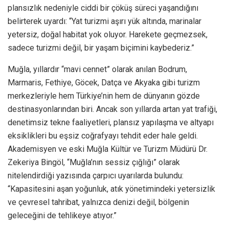
plansızlık nedeniyle ciddi bir çöküş süreci yaşandığını
belirterek uyardı: “Yat turizmi aşırı yük altında, marinalar
yetersiz, doğal habitat yok oluyor. Harekete geçmezsek,
sadece turizmi değil, bir yaşam biçimini kaybederiz.”
Muğla, yıllardır “mavi cennet” olarak anılan Bodrum,
Marmaris, Fethiye, Göcek, Datça ve Akyaka gibi turizm
merkezleriyle hem Türkiye’nin hem de dünyanın gözde
destinasyonlarından biri. Ancak son yıllarda artan yat trafiği,
denetimsiz tekne faaliyetleri, plansız yapılaşma ve altyapı
eksiklikleri bu eşsiz coğrafyayı tehdit eder hale geldi.
Akademisyen ve eski Muğla Kültür ve Turizm Müdürü Dr.
Zekeriya Bingöl, “Muğla’nın sessiz çığlığı” olarak
nitelendirdiği yazısında çarpıcı uyarılarda bulundu:
“Kapasitesini aşan yoğunluk, atık yönetimindeki yetersizlik
ve çevresel tahribat, yalnızca denizi değil, bölgenin
geleceğini de tehlikeye atıyor.”