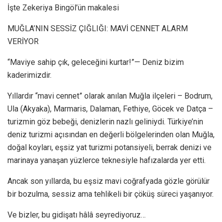
İşte Zekeriya Bingöl’ün makalesi
MUĞLA’NIN SESSİZ ÇIĞLIĞI: MAVİ CENNET ALARM
VERİYOR
“Maviye sahip çık, geleceğini kurtar!”— Deniz bizim
kaderimizdir.
Yıllardır “mavi cennet” olarak anılan Muğla ilçeleri – Bodrum,
Ula (Akyaka), Marmaris, Dalaman, Fethiye, Göcek ve Datça –
turizmin göz bebeği, denizlerin nazlı geliniydi. Türkiye’nin
deniz turizmi açısından en değerli bölgelerinden olan Muğla,
doğal koyları, eşsiz yat turizmi potansiyeli, berrak denizi ve
marinaya yanaşan yüzlerce teknesiyle hafızalarda yer etti.
Ancak son yıllarda, bu eşsiz mavi coğrafyada gözle görülür
bir bozulma, sessiz ama tehlikeli bir çöküş süreci yaşanıyor.
Ve bizler, bu gidişatı hâlâ seyrediyoruz…