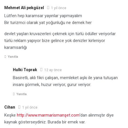
Mehmet Ali pekgüzel
1 yıl önce
Lütfen hep karamsar yayınlar yapmayalım
Bir turizmci olarak yat yoğunluğu ne demek her
devlet yaşları kruvazerleri çekmek için türlü ödüller veriyorlar
türlü reklam yapıyor bize gelince yok denizler kirleniyor
karamsarlığı
Yanıtla
Hulki Toprak
12 ay önce
Basiretli, aklı fikri çalışan, memleket aşkı ile yana tutuşan
insanı görmek, huzur veriyor, gurur veriyor.
Yanıtla
Cihan
1 yıl önce
Keşke
http://www.marmarismanşet.com
‘dan alınmıştır diye
kaynak gösterseydiniz. Burada bir emek var.