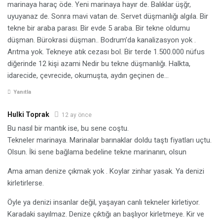
marinaya haraç öde. Yeni marinaya hayır de. Balıklar üşğr,
uyuyanaz de. Sonra mavi vatan de. Servet düşmanlığı algıla. Bir
tekne bir araba parası. Bir evde 5 araba. Bir tekne oldumu
düşman. Bürokrasi düşman.. Bodrum’da kanalizasyon yok .
Arıtma yok. Tekneye atık cezası bol. Bir terde 1.500.000 nüfus
diğerinde 12 kişi azami Nedir bu tekne düşmanlığı. Halkta,
idarecide, çevrecide, okumuşta, aydın geçinen de…
Yanıtla
Hulki Toprak
12 ay önce
Bu nasıl bir mantık ise, bu sene coştu.
Tekneler marinaya. Marinalar barınaklar doldu taştı fiyatları uçtu.
Olsun. İki sene bağlama bedeline tekne marinanın, olsun
Ama aman denize çıkmak yok . Koylar zinhar yasak. Ya denizi
kirletirlerse.
Öyle ya denizi insanlar değil, yaşayan canlı tekneler kirletiyor.
Karadaki sayılmaz. Denize çıktığı an başlıyor kirletmeye. Kir ve