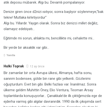
atık deposu mübarek. Algı bu. Devamlı pompalanıyor.
Denize giren önce d2nizi ısıtıyor, sonra başlıyor söylenmeye,”bak
tekne! Mutlaka kirletiyordur”
Algı bu. Yıllardır. Yaygın olarak. Sonra biz denizci millet değiliz,
olamayız edebiyatı…
Eğitimde mi sorun, ahlakta mı, bencillikte mi, cehalette mi…
Bir yerde bir aksaklık var gibi…
Yanıtla
Hulki Toprak
12 ay önce
Bir zamanlar bir orta Avrupa ülkesi, Almanya, hafta sonu,
sanırım bodensee, gölde bin rane gibi yelkenli…Gözlerimi
oğuşturdum. Evet bin gibi. Belki fazlası var. İnanılmaz. Sonra
ülkeme geldim Muhittin Öney, Elio Ventura, Teoman Arsay
toplantılarda konuşuyorlar… Çanakkale’de ilk çıktığımızda ege de
ejderha varmış gibi algılar davranırdık. 1990 da ilk çıkışımda sert