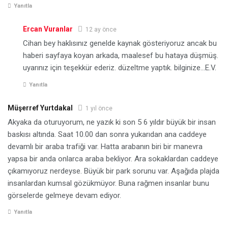
Yanıtla
Ercan Vuranlar
12 ay önce
Cihan bey haklısınız genelde kaynak gösteriyoruz ancak bu
haberi sayfaya koyan arkada, maalesef bu hataya düşmüş.
uyarınız için teşekkür ederiz. düzeltme yaptık. bilginize…E.V.
Yanıtla
Müşerref Yurtdakal
1 yıl önce
Akyaka da oturuyorum, ne yazık ki son 5 6 yıldır büyük bir insan
baskısı altında. Saat 10.00 dan sonra yukarıdan ana caddeye
devamlı bir araba trafiği var. Hatta arabanın biri bir manevra
yapsa bir anda onlarca araba bekliyor. Ara sokaklardan caddeye
çıkamıyoruz nerdeyse. Büyük bir park sorunu var. Aşağıda plajda
insanlardan kumsal gözükmüyor. Buna rağmen insanlar bunu
görselerde gelmeye devam ediyor.
Yanıtla