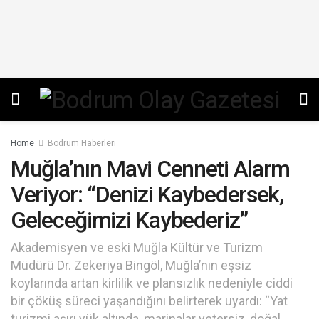
Home
Bodrum Haberleri
Muğla’nın Mavi Cenneti Alarm
Veriyor: “Denizi Kaybedersek,
Geleceğimizi Kaybederiz”
Akademisyen ve eski Muğla Kültür ve Turizm
Müdürü Dr. Zekeriya Bingöl, Muğla’nın eşsiz
koylarında artan kirlilik ve plansızlık nedeniyle ciddi
bir çöküş süreci yaşandığını belirterek uyardı: “Yat
turizmi aşırı yük altında, marinalar yetersiz, doğal