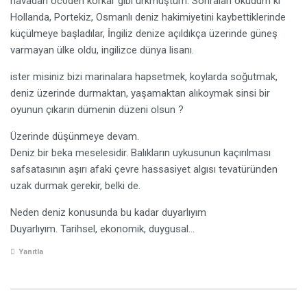
havadan öc0den korkar gibi ürkmüştüm. Sonraları okudum ki
Hollanda, Portekiz, Osmanlı deniz hakimiyetini kaybettiklerinde
küçülmeye başladılar, İngiliz denize açıldıkça üzerinde güneş
varmayan ülke oldu, ingilizce dünya lisanı.
ister misiniz bizi marinalara hapsetmek, koylarda soğutmak,
deniz üzerinde durmaktan, yaşamaktan alıkoymak sinsi bir
oyunun çıkarın dümenin düzeni olsun ?
Üzerinde düşünmeye devam.
Deniz bir beka meselesidir. Balıkların uykusunun kaçırılması
safsatasının aşırı afaki çevre hassasiyet algısı tevatüründen
uzak durmak gerekir, belki de.
Neden deniz konusunda bu kadar duyarlıyım
Duyarlıyım. Tarihsel, ekonomik, duygusal…
Yanıtla