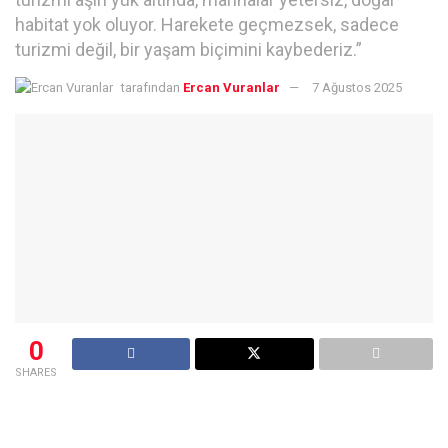
habitat yok oluyor. Harekete geçmezsek, sadece
turizmi değil, bir yaşam biçimini kaybederiz.”
tarafından
Ercan Vuranlar
7 Ağustos 2025
0
SHARES