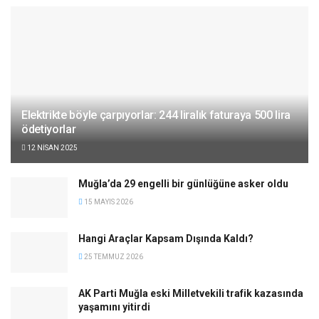
Elektrikte böyle çarpıyorlar: 244 liralık faturaya 500 lira
ödetiyorlar
12 NISAN 2025
Muğla’da 29 engelli bir günlüğüne asker oldu
15 MAYIS 2026
Hangi Araçlar Kapsam Dışında Kaldı?
25 TEMMUZ 2026
AK Parti Muğla eski Milletvekili trafik kazasında
yaşamını yitirdi