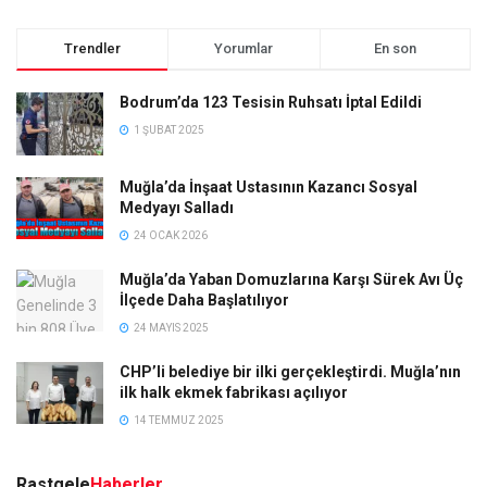
Trendler
Yorumlar
En son
Bodrum’da 123 Tesisin Ruhsatı İptal Edildi
1 ŞUBAT 2025
Muğla’da İnşaat Ustasının Kazancı Sosyal
Medyayı Salladı
24 OCAK 2026
Muğla’da Yaban Domuzlarına Karşı Sürek Avı Üç
İlçede Daha Başlatılıyor
24 MAYIS 2025
CHP’li belediye bir ilki gerçekleştirdi. Muğla’nın
ilk halk ekmek fabrikası açılıyor
14 TEMMUZ 2025
Rastgele
Haberler