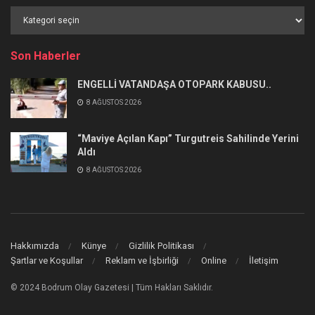
Haber
Kategorileri
Son Haberler
ENGELLİ VATANDAŞA OTOPARK KABUSU..
8 AĞUSTOS 2026
“Maviye Açılan Kapı” Turgutreis Sahilinde Yerini
Aldı
8 AĞUSTOS 2026
Hakkımızda
Künye
Gizlilik Politikası
Şartlar ve Koşullar
Reklam ve İşbirliği
Online
İletişim
© 2024 Bodrum Olay Gazetesi | Tüm Hakları Saklıdır.