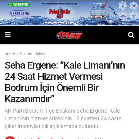
Home
Bodrum Haberleri
Seha Ergene: “Kale Limanı’nın
24 Saat Hizmet Vermesi
Bodrum İçin Önemli Bir
Kazanımdır”
AK Parti Bodrum İlçe Başkanı Seha Ergene, Kale
Limanı’nın hizmet süresinin 12 saatten 24 saate
çıkarılmasıyla ilgili açıklamada bulundu.