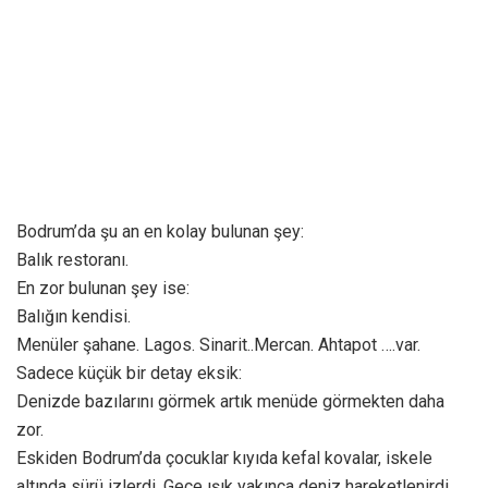
Bodrum’da şu an en kolay bulunan şey:
Balık restoranı.
En zor bulunan şey ise:
Balığın kendisi.
Menüler şahane. Lagos. Sinarit..Mercan. Ahtapot ….var.
Sadece küçük bir detay eksik:
Denizde bazılarını görmek artık menüde görmekten daha
zor.
Eskiden Bodrum’da çocuklar kıyıda kefal kovalar, iskele
altında sürü izlerdi. Gece ışık yakınca deniz hareketlenirdi.