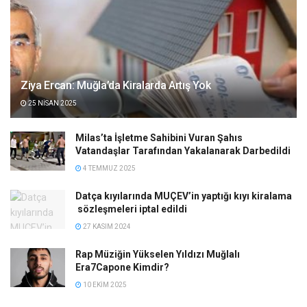
Ziya Ercan: Muğla’da Kiralarda Artış Yok
25 NISAN 2025
Milas’ta İşletme Sahibini Vuran Şahıs
Vatandaşlar Tarafından Yakalanarak Darbedildi
4 TEMMUZ 2025
Datça kıyılarında MUÇEV’in yaptığı kıyı kiralama
sözleşmeleri iptal edildi
27 KASIM 2024
Rap Müziğin Yükselen Yıldızı Muğlalı
Era7Capone Kimdir?
10 EKIM 2025