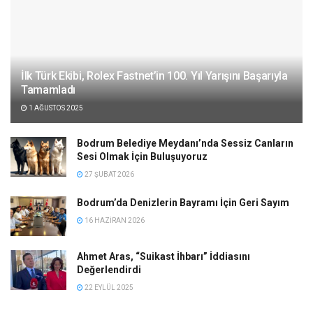
İlk Türk Ekibi, Rolex Fastnet’in 100. Yıl Yarışını Başarıyla
Tamamladı
1 AĞUSTOS 2025
Bodrum Belediye Meydanı’nda Sessiz Canların
Sesi Olmak İçin Buluşuyoruz
27 ŞUBAT 2026
Bodrum’da Denizlerin Bayramı İçin Geri Sayım
16 HAZIRAN 2026
Ahmet Aras, “Suikast İhbarı” İddiasını
Değerlendirdi
22 EYLÜL 2025