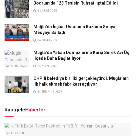
Bodrum’da 123 Tesisin Ruhsatı İptal Edildi
1 ŞUBAT 2025
Muğla’da İnşaat Ustasının Kazancı Sosyal
Medyayı Salladı
24 OCAK 2026
Muğla’da Yaban Domuzlarına Karşı Sürek Avı Üç
İlçede Daha Başlatılıyor
24 MAYIS 2025
CHP’li belediye bir ilki gerçekleştirdi. Muğla’nın
ilk halk ekmek fabrikası açılıyor
14 TEMMUZ 2025
Rastgele
Haberler