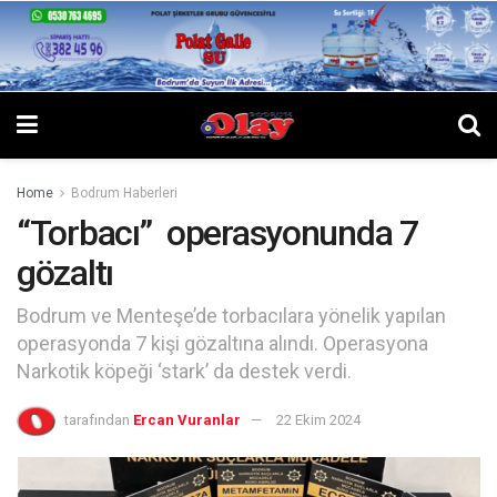
Home
Bodrum Haberleri
“Torbacı” operasyonunda 7
gözaltı
Bodrum ve Menteşe’de torbacılara yönelik yapılan
operasyonda 7 kişi gözaltına alındı. Operasyona
Narkotik köpeği ‘stark’ da destek verdi.
tarafından
Ercan Vuranlar
22 Ekim 2024