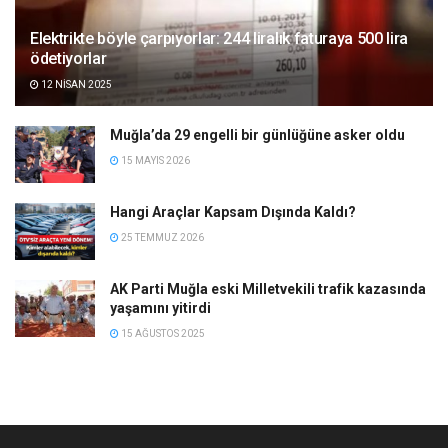
Elektrikte böyle çarpıyorlar: 244 liralık faturaya 500 lira
ödetiyorlar
12 NISAN 2025
Muğla’da 29 engelli bir günlüğüne asker oldu
15 MAYIS 2026
Hangi Araçlar Kapsam Dışında Kaldı?
25 TEMMUZ 2026
AK Parti Muğla eski Milletvekili trafik kazasında
yaşamını yitirdi
15 AĞUSTOS 2025