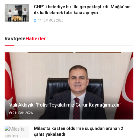
CHP’li belediye bir ilki gerçekleştirdi. Muğla’nın
ilk halk ekmek fabrikası açılıyor
14 TEMMUZ 2025
Rastgele
Haberler
Vali Akbıyık: ‘Polis Teşkilatımız Gurur Kaynağımızdır’
9 NISAN 2026
Milas’ta kasten öldürme suçundan aranan 2
şahıs yakalandı