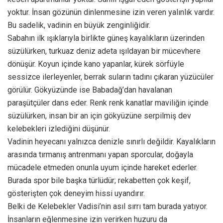
yoktur. İnsan gözünün dinlenmesine izin veren yalınlık vardır.
Bu sadelik, vadinin en büyük zenginliğidir.
Sabahın ilk ışıklarıyla birlikte güneş kayalıkların üzerinden
süzülürken, turkuaz deniz adeta ışıldayan bir mücevhere
dönüşür. Koyun içinde kano yapanlar, kürek sörfüyle
sessizce ilerleyenler, berrak suların tadını çıkaran yüzücüler
görülür. Gökyüzünde ise Babadağ’dan havalanan
paraşütçüler dans eder. Renk renk kanatlar maviliğin içinde
süzülürken, insan bir an için gökyüzüne serpilmiş dev
kelebekleri izlediğini düşünür.
Vadinin heyecanı yalnızca denizle sınırlı değildir. Kayalıkların
arasında tırmanış antrenmanı yapan sporcular, doğayla
mücadele etmeden onunla uyum içinde hareket ederler.
Burada spor bile başka türlüdür; rekabetten çok keşif,
gösterişten çok deneyim hissi uyandırır.
Belki de Kelebekler Vadisi’nin asıl sırrı tam burada yatıyor.
İnsanların eğlenmesine izin verirken huzuru da