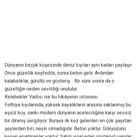
Dünyanın birçok köşesinde deniz kıyıları aynı kaderi paylaşır.
Önce güzellik keşfedilir, sonra beton gelir. Ardından
kalabalıklar, gürültü ve gösteriş… Bir süre sonra da o
güzelliğin neden sevildiği unutulur.
Kelebekler Vadisi ise bu hikâyenin istisnası.
Fethiye kıyılarında, yüksek kayalıkların arasına saklanmış bu
eşsiz koy, sanki modern dünyanın aceleciliğine karşı sessiz
bir direniş sergiliyor. Buraya ilk kez gelenleri en çok şaşırtan
şeylerden biri, neyin olmadığıdır. Beton yoktur. Gökyüzünü
kesen apartmanlar yoktur. Sahili işgal eden gösterişli yapılar