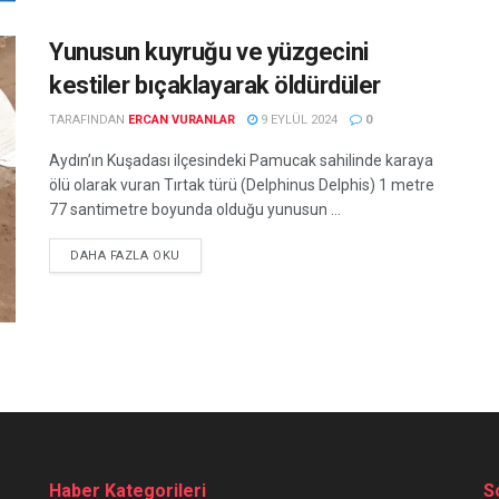
Yunusun kuyruğu ve yüzgecini
kestiler bıçaklayarak öldürdüler
TARAFINDAN
ERCAN VURANLAR
9 EYLÜL 2024
0
Aydın’ın Kuşadası ilçesindeki Pamucak sahilinde karaya
ölü olarak vuran Tırtak türü (Delphinus Delphis) 1 metre
77 santimetre boyunda olduğu yunusun ...
DETAILS
DAHA FAZLA OKU
Haber Kategorileri
S