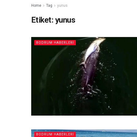
Home
Tag
yunus
Etiket:
yunus
BODRUM HABERLERI
BODRUM HABERLERI