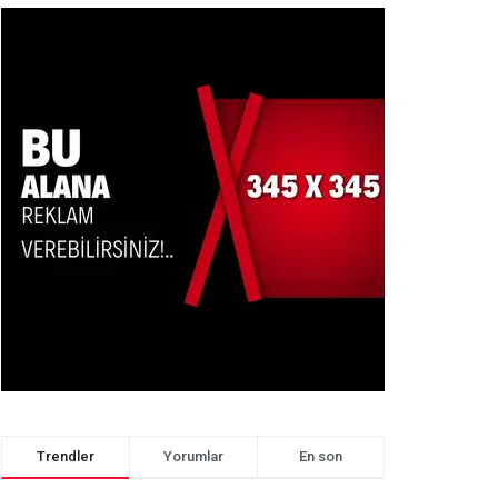
Trendler
Yorumlar
En son