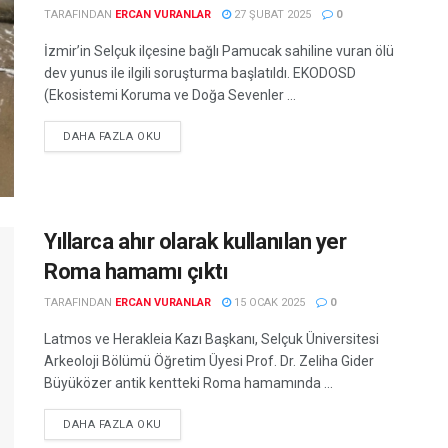
TARAFINDAN
ERCAN VURANLAR
27 ŞUBAT 2025
0
İzmir’in Selçuk ilçesine bağlı Pamucak sahiline vuran ölü
dev yunus ile ilgili soruşturma başlatıldı. EKODOSD
(Ekosistemi Koruma ve Doğa Sevenler ...
DETAILS
DAHA FAZLA OKU
Yıllarca ahır olarak kullanılan yer
Roma hamamı çıktı
TARAFINDAN
ERCAN VURANLAR
15 OCAK 2025
0
Latmos ve Herakleia Kazı Başkanı, Selçuk Üniversitesi
Arkeoloji Bölümü Öğretim Üyesi Prof. Dr. Zeliha Gider
Büyüközer antik kentteki Roma hamamında ...
DETAILS
DAHA FAZLA OKU