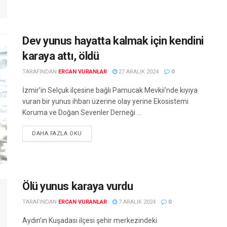
Dev yunus hayatta kalmak için kendini
karaya attı, öldü
TARAFINDAN
ERCAN VURANLAR
27 ARALIK 2024
0
İzmir’in Selçuk ilçesine bağlı Pamucak Mevkii’nde kıyıya
vuran bir yunus ihbarı üzerine olay yerine Ekosistemi
Koruma ve Doğan Sevenler Derneği ...
DETAILS
DAHA FAZLA OKU
Ölü yunus karaya vurdu
TARAFINDAN
ERCAN VURANLAR
7 ARALIK 2024
0
Aydın’ın Kuşadası ilçesi şehir merkezindeki