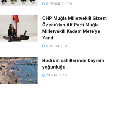
5 TEMMUZ 2026
CHP Muğla Milletvekili Gizem
Özcan’dan AK Parti Muğla
Milletvekili Kadem Mete’ye
Yanıt
3 ŞUBAT 2026
Bodrum sahillerinde bayram
yoğunluğu
28 MAYIS 2026