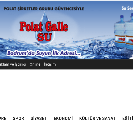
klam ve İşbirliği
Online
İletişim
VRE
SPOR
SIYASET
EKONOMI
KÜLTÜR VE SANAT
EĞIT