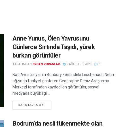
Anne Yunus, Ölen Yavrusunu
Günlerce Sırtında Taşıdı, yürek
burkan görüntüler
TARAFINDAN
ERCAN VURANLAR
2 AĞUSTOS 2026
0
Batı Avustralya'nın Bunbury kentindeki Leschenault Nehri
ağzında faaliyet gösteren Geographe Deniz Araştırma
Merkezi tarafından kaydedilen görüntüler, sosyal
medyada büyük ilgi ...
DETAILS
DAHA FAZLA OKU
Bodrum’da nesli tükenmekte olan