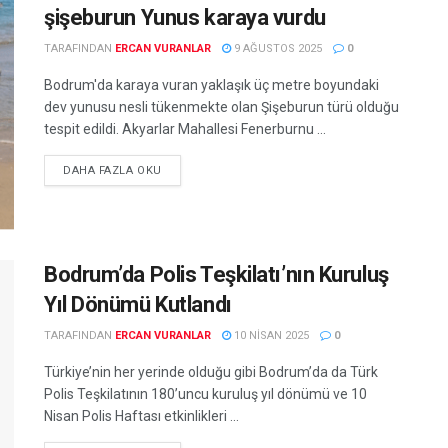
şişeburun Yunus karaya vurdu
TARAFINDAN
ERCAN VURANLAR
9 AĞUSTOS 2025
0
Bodrum'da karaya vuran yaklaşık üç metre boyundaki
dev yunusu nesli tükenmekte olan Şişeburun türü olduğu
tespit edildi. Akyarlar Mahallesi Fenerburnu ...
DETAILS
DAHA FAZLA OKU
Bodrum’da Polis Teşkilatı’nın Kuruluş
Yıl Dönümü Kutlandı
TARAFINDAN
ERCAN VURANLAR
10 NISAN 2025
0
Türkiye’nin her yerinde olduğu gibi Bodrum’da da Türk
Polis Teşkilatının 180’uncu kuruluş yıl dönümü ve 10
Nisan Polis Haftası etkinlikleri ...