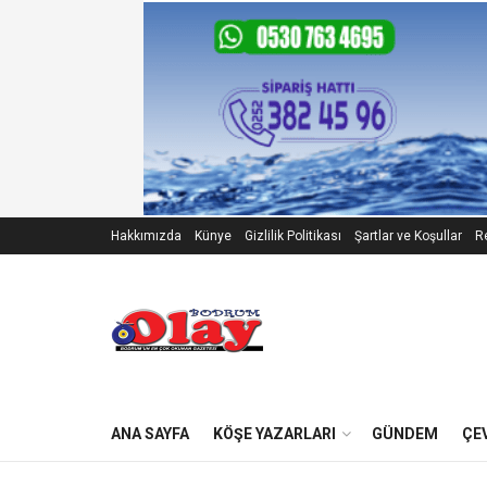
Hakkımızda
Künye
Gizlilik Politikası
Şartlar ve Koşullar
Re
ANA SAYFA
KÖŞE YAZARLARI
GÜNDEM
ÇE