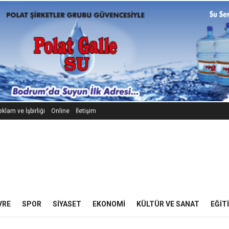
klam ve İşbirliği
Online
İletişim
VRE
SPOR
SIYASET
EKONOMI
KÜLTÜR VE SANAT
EĞIT