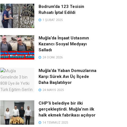
Bodrum’da 123 Tesisin
Ruhsatı İptal Edildi
1 ŞUBAT 2025
Muğla’da İnşaat Ustasının
Kazancı Sosyal Medyayı
Salladı
24 OCAK 2026
Muğla’da Yaban Domuzlarına
Karşı Sürek Avı Üç İlçede
Daha Başlatılıyor
24 MAYIS 2025
CHP’li belediye bir ilki
gerçekleştirdi. Muğla’nın ilk
halk ekmek fabrikası açılıyor
14 TEMMUZ 2025