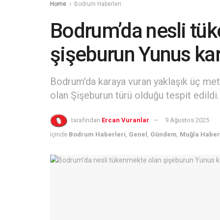
Home
Bodrum Haberleri
Bodrum’da nesli tü
şişeburun Yunus ka
Bodrum'da karaya vuran yaklaşık üç me
olan Şişeburun türü olduğu tespit edildi.
tarafından
Ercan Vuranlar
9 Ağustos 2025
içinde
Bodrum Haberleri
,
Genel
,
Gündem
,
Muğla Haber