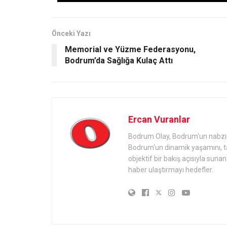
Önceki Yazı
Memorial ve Yüzme Federasyonu,
Bodrum’da Sağlığa Kulaç Attı
Ercan Vuranlar
Bodrum Olay, Bodrum'un nabzını 
Bodrum'un dinamik yaşamını, tari
objektif bir bakış açısıyla sun
haber ulaştırmayı hedefler.