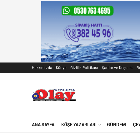
Hakkımızda
Künye
Gizlilik Politikası
Şartlar ve Koşullar
Re
ANA SAYFA
KÖŞE YAZARLARI
GÜNDEM
ÇE