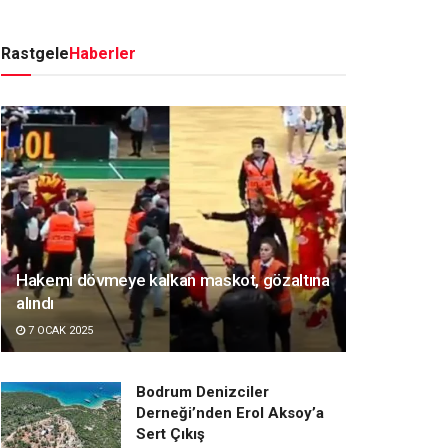
Rastgele
Haberler
Hakemi dövmeye kalkan maskot, gözaltına
alındı
7 OCAK 2025
Bodrum Denizciler
Derneği’nden Erol Aksoy’a
Sert Çıkış