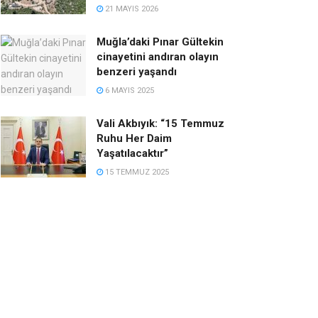
21 MAYIS 2026
Muğla’daki Pınar Gültekin
cinayetini andıran olayın
benzeri yaşandı
6 MAYIS 2025
Vali Akbıyık: “15 Temmuz
Ruhu Her Daim
Yaşatılacaktır”
15 TEMMUZ 2025