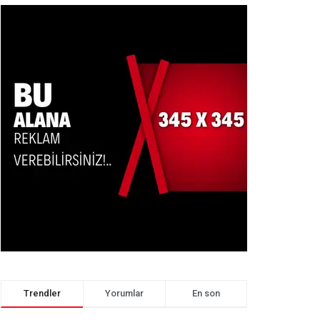
Trendler
Yorumlar
En son