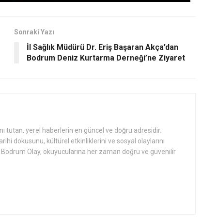
Sonraki Yazı
İl Sağlık Müdürü Dr. Eriş Başaran Akça’dan
Bodrum Deniz Kurtarma Derneği’ne Ziyaret
tutan, yerel haberlerin en güncel ve doğru adresidir.
hi dokusunu, kültürel etkinliklerini ve sosyal olaylarını
an Bodrum Olay, okuyucularına her zaman doğru ve güvenilir