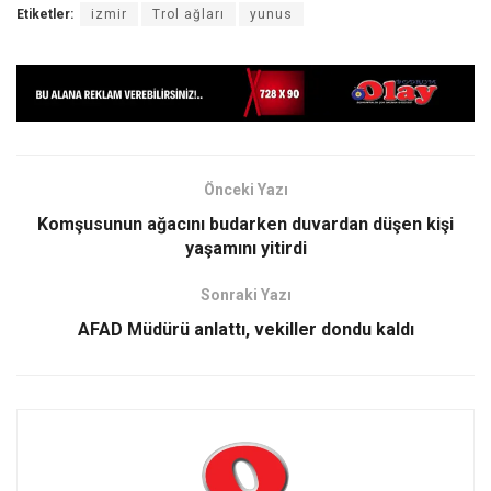
Etiketler:
izmir
Trol ağları
yunus
Önceki Yazı
Komşusunun ağacını budarken duvardan düşen kişi
yaşamını yitirdi
Sonraki Yazı
AFAD Müdürü anlattı, vekiller dondu kaldı