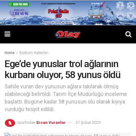
Home
Bodrum Haberleri
Ege’de yunuslar trol ağlarının
kurbanı oluyor, 58 yunus öldü
Sahile vuran dev yunusun ağlara takılarak ölmüş
olabileceği belirtildi. Tarım İlçe Müdürlüğü inceleme
başlattı. Bugüne kadar 58 yunusun ölü olarak kıyıya
vurduğu tespit edildi.
tarafından
Ercan Vuranlar
27 Şubat 2025