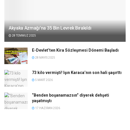
Akyaka Azmağı’na 35 Bin Levrek Bırakıldı
28 TEMMUZ 2025
E-Devlet’ten Kira Sözleşmesi Dönemi Başladı
28 MAYIS 2025
73 kilo vermişti! Işın Karaca’nın son hali şaşırttı
5 MART 2026
“Benden boşanamazsın” diyerek dehşeti
yaşatmıştı
17 HAZIRAN 2026