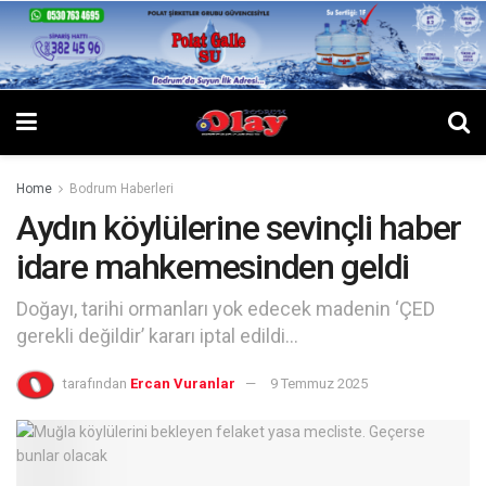
Home
Bodrum Haberleri
Aydın köylülerine sevinçli haber
idare mahkemesinden geldi
Doğayı, tarihi ormanları yok edecek madenin ‘ÇED
gerekli değildir’ kararı iptal edildi…
tarafından
Ercan Vuranlar
9 Temmuz 2025