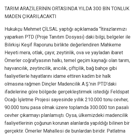
TARIM ARAZİLERİNİN ORTASINDA YILDA 300 BİN TONLUK
MADEN ÇIKARILACAKTI
Hukukçu Mehmet ÇİLSAL yaptığı açıklamada “İtirazlarımızı
yaparken PTD (Proje Tanıtım Dosyası) daki bilgi, belgeler ile
Bilirkişi Keşif Raporunu birlikte değerlendiren Mahkeme
Heyeti mera, otlak, çayır, zeytinlik, ova ve yayladan ibaret
Ömerler coğrafyasının halkı, temel geçim kaynağı olan tarım,
hayvancılık, zeytincilik, arıcılık, çiftçilik, bağ bahçe gibi
faaliyetlerle hayatlarını idame ettiren kadim bir halk
olmasına rağmen Dinçler Madencilik A.Ş.’nin PTD’daki
ifadelerine göre bölgede gerçekleştirmek istediği Feldspat
Ocağı İşletme Projesi sayesinde yıllık 210.000 tonu cevher,
90.000 tonu pasa olmak üzere toplamda 300.000 ton pasalı
cevher çıkarmayı planlamıştı. Oysa, ülkemizdeki madencilik
faaliyetlerinin çoğunun korunan alanlarda yapıldığı bilinen bir
gerçektir. Ömerler Mahallesi de bunlardan biridir. Patlatma