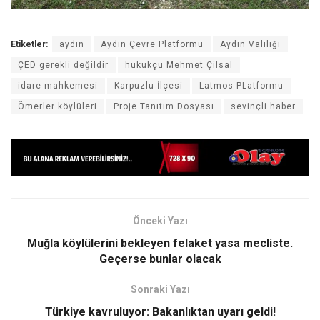
Etiketler:
aydın
Aydın Çevre Platformu
Aydın Valiliği
ÇED gerekli değildir
hukukçu Mehmet Çilsal
idare mahkemesi
Karpuzlu İlçesi
Latmos PLatformu
Ömerler köylüleri
Proje Tanıtım Dosyası
sevinçli haber
Önceki Yazı
Muğla köylülerini bekleyen felaket yasa mecliste.
Geçerse bunlar olacak
Sonraki Yazı
Türkiye kavruluyor: Bakanlıktan uyarı geldi!