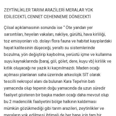
ZEYTİNLİKLER TARIM ARAZİLERİ MERALAR YOK
EDİLECEKTİ, CENNET CEHENNEME DÖNECEKTİ
Çilsal açıklamasının sonunda ise “ Öte yandan yer
sarsıntıları, heyelan vakaları, nakliye, gürültü, hava kirliliği,
toz emisyonları v.b. dolayı flora fauna ve habitat kayıplardaki
hayat kalitesinin düşeceği, yeraltı su sistemlerinde
bozulma, yön değiştirip kaybolma, yerüstü içme ve kullanma
suyu kaynaklarında (baraj, göl, gölet, dere, kuyu vb) kirlilik ve
kıtlık oluşacağı ne yazık ki kaçınılmazdı. Maden ocağı
açılması planlanan saha üzerinde arkeolojik SİT olarak
tescilli nekropol alanı da bulunan Kara Tepe’nin batı
yamacında olup tepenin doğu yamacında da uzun süredir
faaliyet gösteren bir başka maden ocağı daha mevcut olup
bu 2 madencilik faaliyetini bölge halkının kaldırması
mümkün gözükmediği gibi tarım arazileri, zeytinlikler ve
meraların yok edilmesi ihtimali de her hane için tam bir