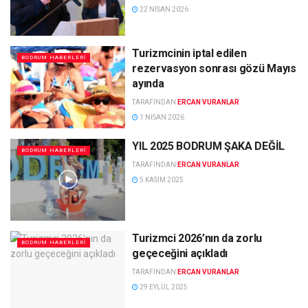
22 NISAN 2026
Turizmcinin iptal edilen
BODRUM HABERLERI
rezervasyon sonrası gözü Mayıs
ayında
TARAFINDAN
ERCAN VURANLAR
1 NISAN 2026
YIL 2025 BODRUM ŞAKA DEĞİL
BODRUM HABERLERI
TARAFINDAN
ERCAN VURANLAR
5 KASIM 2025
Turizmci 2026’nın da zorlu
BODRUM HABERLERI
geçeceğini açıkladı
TARAFINDAN
ERCAN VURANLAR
29 EYLÜL 2025