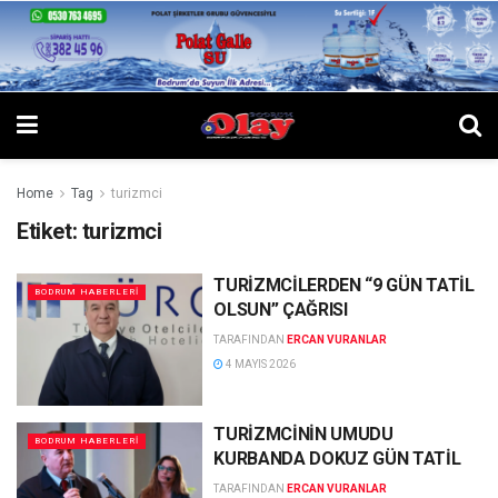
Home
Tag
turizmci
Etiket:
turizmci
TURİZMCİLERDEN “9 GÜN TATİL
BODRUM HABERLERI
OLSUN” ÇAĞRISI
TARAFINDAN
ERCAN VURANLAR
4 MAYIS 2026
TURİZMCİNİN UMUDU
BODRUM HABERLERI
KURBANDA DOKUZ GÜN TATİL
TARAFINDAN
ERCAN VURANLAR