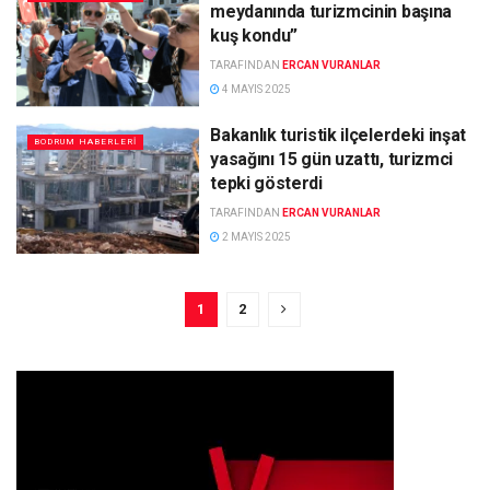
meydanında turizmcinin başına
kuş kondu”
TARAFINDAN
ERCAN VURANLAR
4 MAYIS 2025
Bakanlık turistik ilçelerdeki inşat
BODRUM HABERLERI
yasağını 15 gün uzattı, turizmci
tepki gösterdi
TARAFINDAN
ERCAN VURANLAR
2 MAYIS 2025
1
2