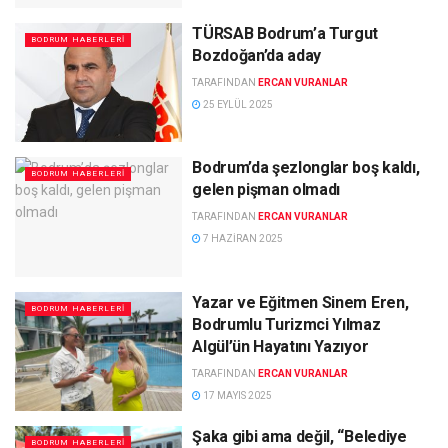
TÜRSAB Bodrum’a Turgut
BODRUM HABERLERI
Bozdoğan’da aday
TARAFINDAN
ERCAN VURANLAR
25 EYLÜL 2025
Bodrum’da şezlonglar boş kaldı,
BODRUM HABERLERI
gelen pişman olmadı
TARAFINDAN
ERCAN VURANLAR
7 HAZIRAN 2025
Yazar ve Eğitmen Sinem Eren,
BODRUM HABERLERI
Bodrumlu Turizmci Yılmaz
Algül’ün Hayatını Yazıyor
TARAFINDAN
ERCAN VURANLAR
17 MAYIS 2025
Şaka gibi ama değil, “Belediye
BODRUM HABERLERI