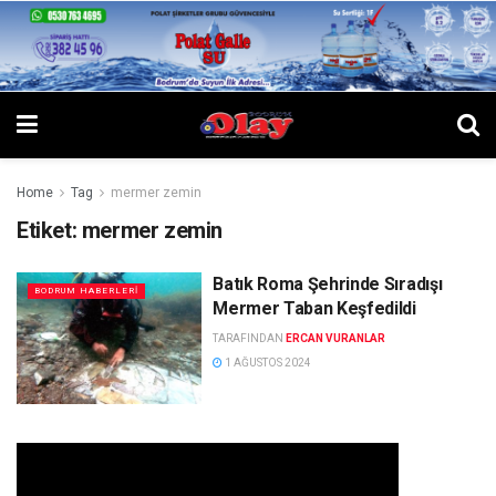
Home
Tag
mermer zemin
Etiket:
mermer zemin
Batık Roma Şehrinde Sıradışı
BODRUM HABERLERI
Mermer Taban Keşfedildi
TARAFINDAN
ERCAN VURANLAR
1 AĞUSTOS 2024