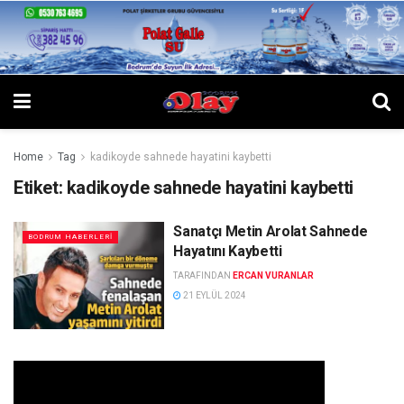
Home
Tag
kadikoyde sahnede hayatini kaybetti
Etiket:
kadikoyde sahnede hayatini kaybetti
Sanatçı Metin Arolat Sahnede
BODRUM HABERLERI
Hayatını Kaybetti
TARAFINDAN
ERCAN VURANLAR
21 EYLÜL 2024