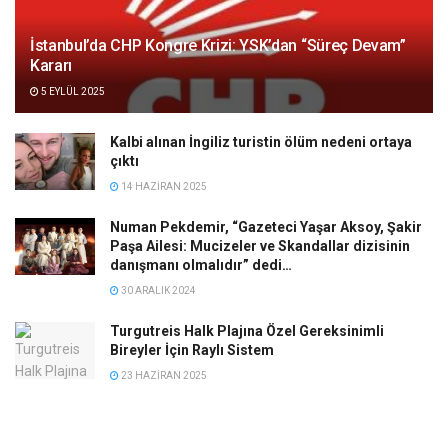
İstanbul’da CHP Kongre Krizi: YSK’dan “Süreç Devam”
Kararı
5 EYLÜL 2025
Kalbi alınan İngiliz turistin ölüm nedeni ortaya
çıktı
14 HAZIRAN 2025
Numan Pekdemir, “Gazeteci Yaşar Aksoy, Şakir
Paşa Ailesi: Mucizeler ve Skandallar dizisinin
danışmanı olmalıdır” dedi…
30 ARALIK 2024
Turgutreis Halk Plajına Özel Gereksinimli
Bireyler İçin Raylı Sistem
23 HAZIRAN 2025