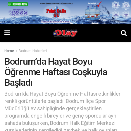
Home
Bodrum Haberleri
Bodrum’da Hayat Boyu
Öğrenme Haftası Coşkuyla
Başladı
Bodrum’da Hayat Boyu Öğrenme Haftası etkinlikleri
renkli görüntülerle başladı. Bodrum İlçe Spor
Müdürlüğü ev sahipliğinde gerçekleştirilen
programda engelli bireyler ve genç sporcular aynı
sahada buluşurken, Bodrum Halk Eğitim Merkezi
kursiyerlerinin sergilediği zeybek ve halk oyunları