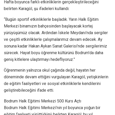
Hafta boyunca farklı etkinliklerin gerçekleştirileceğini
belirten Karagöl, şu ifadeleri kullandı:
“Bugün sportif etkinliklerle başladık. Yarın Halk Eğitim
Merkezi binamızın bahçesinden başlayacak kortej
yürüyüşümüz olacak. Ardından İskele Meydanı’nda sergiler
ve çeşitli etkinliklerle çalışmalarımız devam edecek. Ay
sonuna kadar Hakan Aykan Sanat Galerisi’nde sergilerimiz
sürecek. Hayat boyu öğrenme kültürünü Bodrum’da daha
geniş kitlelere ulaştırmayı hedefliyoruz.”
Öğrenmenin yalnızca okul çağında değil, hayatın her
döneminde devam ettiğini vurgulayan Karagöl, yetişkinlerin
de eğitim faaliyetleri ve sosyal etkinliklerle kendilerini
geliştirebileceğini ifade etti.
Bodrum Halk Eğitimi Merkezi 500 Kurs Açtı
Bodrum Halk Eğitimi Merkezi’nin yıl boyunca yoğun bir
eğitim faaliyeti yürüttüğünü belirten Karagöl, bu yıl