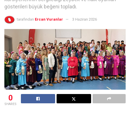
gösterileri büyük beğeni topladı.
tarafından
Ercan Vuranlar
3 Haziran 2026
0
SHARES