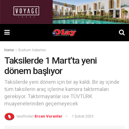
Home
Bodrum Haberleri
Taksilerde 1 Mart’ta yeni
dönem başlıyor
Taksilerde yeni dönem için bir ay kaldı. Bir ay içinde
tüm taksilerin araç içlerine kamera taktırmaları
gerekiyor. Taktırmayanlar ise TÜVTÜRK
muayenelerinden geçemeyecek
tarafından
Ercan Vuranlar
1 Şubat 2025