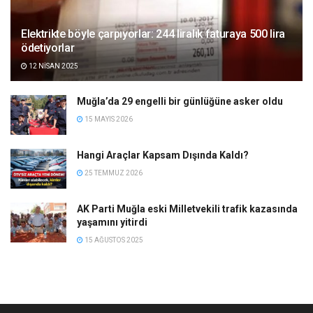
Elektrikte böyle çarpıyorlar: 244 liralık faturaya 500 lira
ödetiyorlar
12 NISAN 2025
Muğla’da 29 engelli bir günlüğüne asker oldu
15 MAYIS 2026
Hangi Araçlar Kapsam Dışında Kaldı?
25 TEMMUZ 2026
AK Parti Muğla eski Milletvekili trafik kazasında
yaşamını yitirdi
15 AĞUSTOS 2025