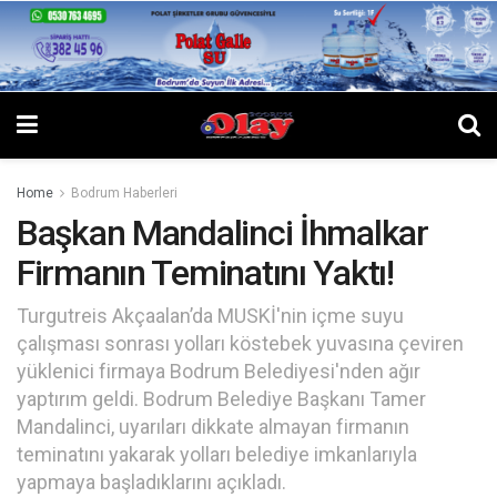
Home
Bodrum Haberleri
Başkan Mandalinci İhmalkar
Firmanın Teminatını Yaktı!
Turgutreis Akçaalan’da MUSKİ'nin içme suyu
çalışması sonrası yolları köstebek yuvasına çeviren
yüklenici firmaya Bodrum Belediyesi'nden ağır
yaptırım geldi. Bodrum Belediye Başkanı Tamer
Mandalinci, uyarıları dikkate almayan firmanın
teminatını yakarak yolları belediye imkanlarıyla
yapmaya başladıklarını açıkladı.