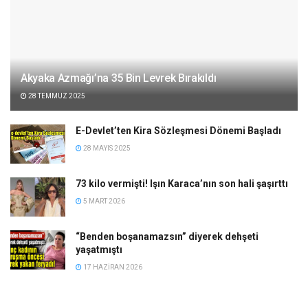
Akyaka Azmağı’na 35 Bin Levrek Bırakıldı
28 TEMMUZ 2025
E-Devlet’ten Kira Sözleşmesi Dönemi Başladı
28 MAYIS 2025
73 kilo vermişti! Işın Karaca’nın son hali şaşırttı
5 MART 2026
“Benden boşanamazsın” diyerek dehşeti
yaşatmıştı
17 HAZIRAN 2026