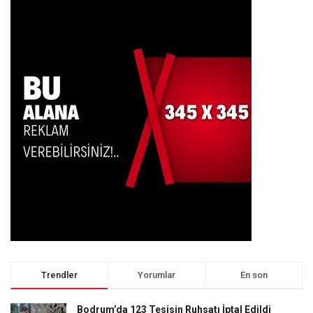
Trendler
Yorumlar
En son
Bodrum’da 123 Tesisin Ruhsatı İptal Edildi