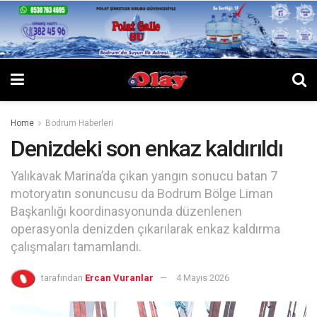
Home
Bodrum Haberleri
Denizdeki son enkaz kaldırıldı
Yalıkavak Marina’da çıkan yangın sonucu batan 7
motoryatın sonuncusu da Bodrum Bölge Liman
Başkanlığı koordinasyonunda düzenlenen
operasyonla denizden çıkarılarak enkaz kaldırma
çalışmaları tamamlandı.
tarafından
Ercan Vuranlar
4 Mayıs 2026