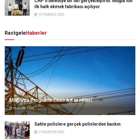
CHP’li belediye bir ilki gerçekleştirdi. Muğla’nın
ilk halk ekmek fabrikası açılıyor
14 TEMMUZ 2025
Rastgele
Haberler
Muğla’da Programlı Elektrik Kesintileri
11 OCAK 2025
Sahte polislere gerçek polislerden baskın
17 AĞUSTOS 2025