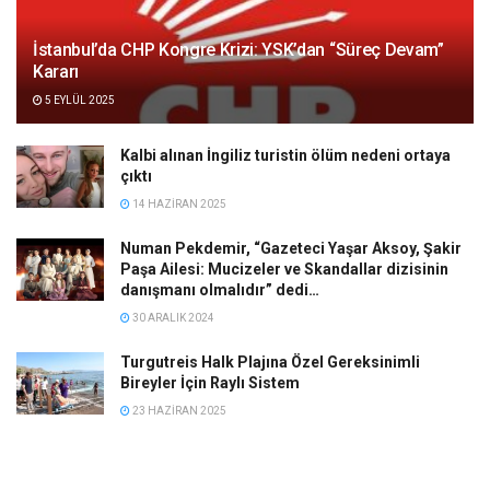
İstanbul’da CHP Kongre Krizi: YSK’dan “Süreç Devam”
Kararı
5 EYLÜL 2025
Kalbi alınan İngiliz turistin ölüm nedeni ortaya
çıktı
14 HAZIRAN 2025
Numan Pekdemir, “Gazeteci Yaşar Aksoy, Şakir
Paşa Ailesi: Mucizeler ve Skandallar dizisinin
danışmanı olmalıdır” dedi…
30 ARALIK 2024
Turgutreis Halk Plajına Özel Gereksinimli
Bireyler İçin Raylı Sistem
23 HAZIRAN 2025