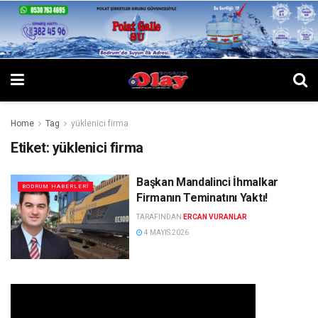
Home
Tag
yüklenici firma
Etiket:
yüklenici firma
Başkan Mandalinci İhmalkar
BODRUM HABERLERI
Firmanın Teminatını Yaktı!
TARAFINDAN
ERCAN VURANLAR
4 MAYIS 2026