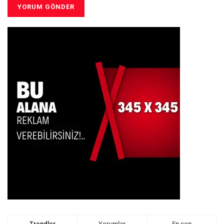
Trendler
Yorumlar
En son