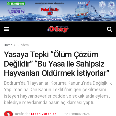
Home
Gündem
Yasaya Tepki “Ölüm Çözüm
Değildir” “Bu Yasa ile Sahipsiz
Hayvanları Öldürmek İstiyorlar”
Bodrum'da "Hayvanları Koruma Kanunu'nda Değişiklik
Yapılmasına Dair Kanun Teklifi"nin geri çekilmesini
isteyen hayvanseverler cadde ve sokaklarda eylem ,
belediye meydanında basın açıklaması yaptı.
tarafından
Ercan Vuranlar
22 Temmuz 2024