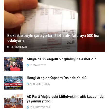
Elektrikte böyle çarpıyorlar: 244 liralık faturaya 500 lira
ödetiyorlar
12 NISAN 2025
Muğla’da 29 engelli bir günlüğüne asker oldu
15 MAYIS 2026
Hangi Araçlar Kapsam Dışında Kaldı?
25 TEMMUZ 2026
AK Parti Muğla eski Milletvekili trafik kazasında
yaşamını yitirdi
15 AĞUSTOS 2025