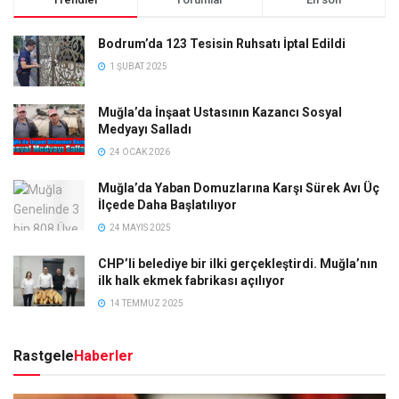
Bodrum’da 123 Tesisin Ruhsatı İptal Edildi
1 ŞUBAT 2025
Muğla’da İnşaat Ustasının Kazancı Sosyal
Medyayı Salladı
24 OCAK 2026
Muğla’da Yaban Domuzlarına Karşı Sürek Avı Üç
İlçede Daha Başlatılıyor
24 MAYIS 2025
CHP’li belediye bir ilki gerçekleştirdi. Muğla’nın
ilk halk ekmek fabrikası açılıyor
14 TEMMUZ 2025
Rastgele
Haberler