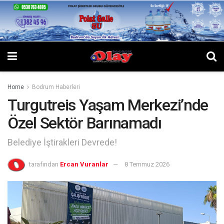
Home
Bodrum Haberleri
Turgutreis Yaşam Merkezi’nde
Özel Sektör Barınamadı
Belediye İştirakleri Devrede!
tarafından
Ercan Vuranlar
8 Temmuz 2026