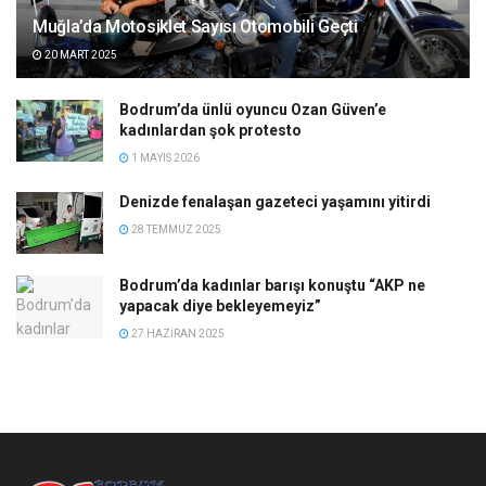
Muğla’da Motosiklet Sayısı Otomobili Geçti
20 MART 2025
Bodrum’da ünlü oyuncu Ozan Güven’e
kadınlardan şok protesto
1 MAYIS 2026
Denizde fenalaşan gazeteci yaşamını yitirdi
28 TEMMUZ 2025
Bodrum’da kadınlar barışı konuştu “AKP ne
yapacak diye bekleyemeyiz”
27 HAZIRAN 2025