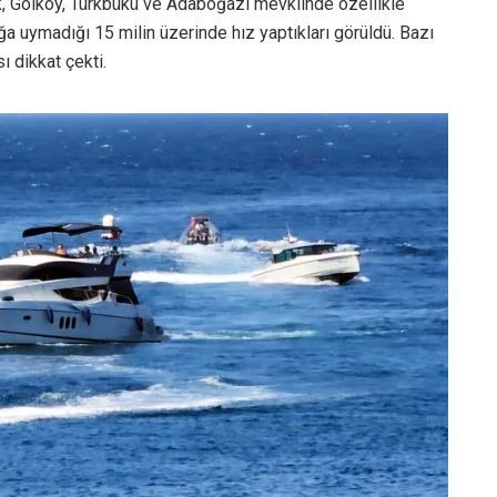
ak, Gölköy, Türkbükü ve Adaboğazı mevkiinde özellikle
ağa uymadığı 15 milin üzerinde hız yaptıkları görüldü. Bazı
ı dikkat çekti.