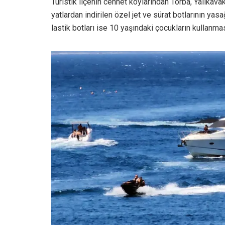
Turistik ilçenin cennet koylarından Torba, Yalıkav
yatlardan indirilen özel jet ve sürat botlarının yas
lastik botları ise 10 yaşındaki çocukların kullanmas