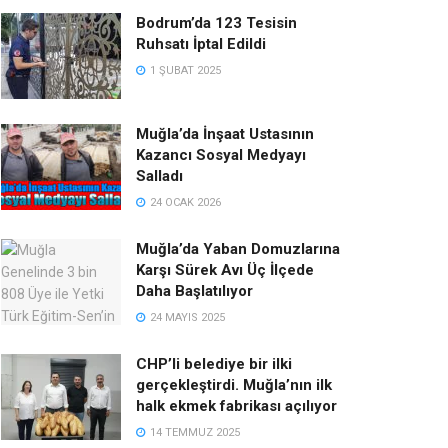
Bodrum’da 123 Tesisin
Ruhsatı İptal Edildi
1 ŞUBAT 2025
Muğla’da İnşaat Ustasının
Kazancı Sosyal Medyayı
Salladı
24 OCAK 2026
Muğla’da Yaban Domuzlarına
Karşı Sürek Avı Üç İlçede
Daha Başlatılıyor
24 MAYIS 2025
CHP’li belediye bir ilki
gerçekleştirdi. Muğla’nın ilk
halk ekmek fabrikası açılıyor
14 TEMMUZ 2025