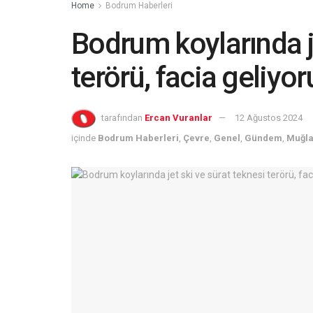
Home
Bodrum Haberleri
Bodrum koylarında je
terörü, facia geliyo
tarafından
Ercan Vuranlar
12 Ağustos 2024
içinde
Bodrum Haberleri
,
Çevre
,
Genel
,
Gündem
,
Muğla