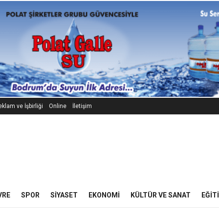
klam ve İşbirliği
Online
İletişim
VRE
SPOR
SIYASET
EKONOMI
KÜLTÜR VE SANAT
EĞIT