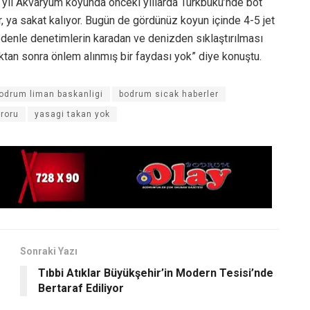
z yıl Akvaryum koyunda önceki yıllarda Türkbükü’nde bot
r, ya sakat kalıyor. Bugün de gördünüz koyun içinde 4-5 jet
 nedenle denetimlerin karadan ve denizden sıklaştırılması
uktan sonra önlem alınmış bir faydası yok” diye konuştu.
odrum liman baskanligi
bodrum sicak haberler
eroru
yasagi takan yok
Sonraki Yazı
Tıbbi Atıklar Büyükşehir’in Modern Tesisi’nde
Bertaraf Ediliyor