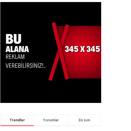
Trendler
Yorumlar
En son