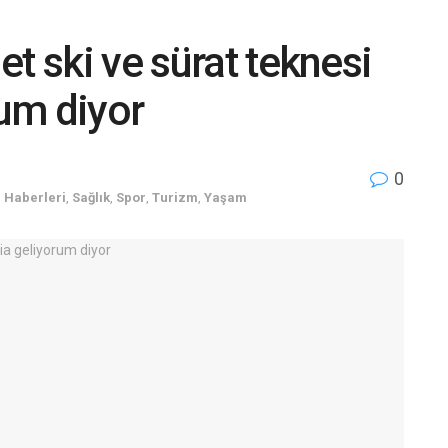
t ski ve sürat teknesi
rum diyor
0
 Haberleri
,
Sağlık
,
Spor
,
Turizm
,
Yaşam