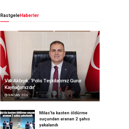
Rastgele
Haberler
Vali Akbıyık: ‘Polis Teşkilatımız Gurur
Kaynağımızdır’
9 NISAN 2026
Milas’ta kasten öldürme
suçundan aranan 2 şahıs
yakalandı