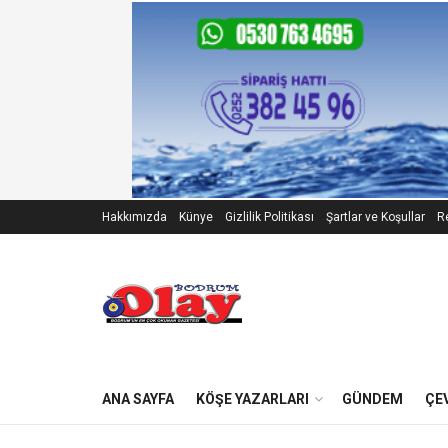
Hakkımızda
Künye
Gizlilik Politikası
Şartlar ve Koşullar
Re
ANA SAYFA
KÖŞE YAZARLARI
GÜNDEM
ÇE