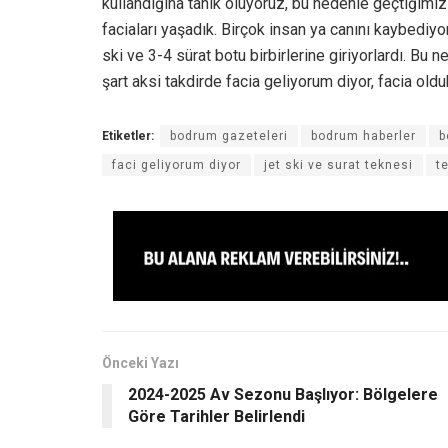
kullandığına tanık oluyoruz, bu nedenle geçtiğimi
faciaları yaşadık. Birçok insan ya canını kaybediyo
ski ve 3-4 sürat botu birbirlerine giriyorlardı. Bu
şart aksi takdirde facia geliyorum diyor, facia old
Etiketler:
bodrum gazeteleri
bodrum haberler
b
faci geliyorum diyor
jet ski ve surat teknesi
t
Önceki Yazı
2024-2025 Av Sezonu Başlıyor: Bölgelere
Göre Tarihler Belirlendi