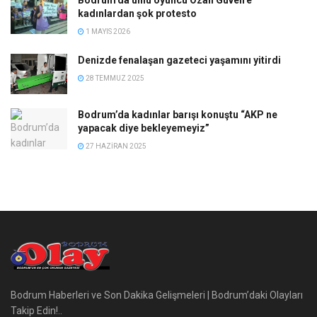
Bodrum’da ünlü oyuncu Ozan Güven’e
kadınlardan şok protesto
1 MAYIS 2026
Denizde fenalaşan gazeteci yaşamını yitirdi
28 TEMMUZ 2025
Bodrum’da kadınlar barışı konuştu “AKP ne
yapacak diye bekleyemeyiz”
27 HAZIRAN 2025
Bodrum Haberleri ve Son Dakika Gelişmeleri | Bodrum’daki Olayları
Takip Edin!..