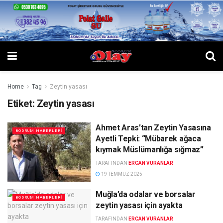
Home
Tag
Zeytin yasası
Etiket:
Zeytin yasası
Ahmet Aras’tan Zeytin Yasasına
BODRUM HABERLERI
Ayetli Tepki: “Mübarek ağaca
kıymak Müslümanlığa sığmaz”
TARAFINDAN
ERCAN VURANLAR
19 TEMMUZ 2025
Muğla’da odalar ve borsalar
BODRUM HABERLERI
zeytin yasası için ayakta
TARAFINDAN
ERCAN VURANLAR