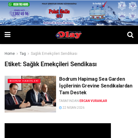
Home
Tag
Sağlık Emekçileri Sendikası
Etiket:
Sağlık Emekçileri Sendikası
Bodrum Hapimag Sea Garden
BODRUM HABERLERI
İşçilerinin Grevine Sendikalardan
Tam Destek
TARAFINDAN
ERCAN VURANLAR
22 NISAN 2026