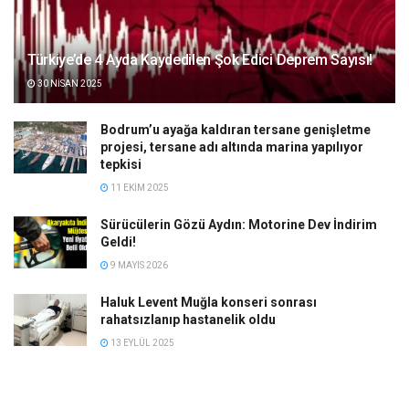
Türkiye’de 4 Ayda Kaydedilen Şok Edici Deprem Sayısı!
30 NISAN 2025
Bodrum’u ayağa kaldıran tersane genişletme
projesi, tersane adı altında marina yapılıyor
tepkisi
11 EKIM 2025
Sürücülerin Gözü Aydın: Motorine Dev İndirim
Geldi!
9 MAYIS 2026
Haluk Levent Muğla konseri sonrası
rahatsızlanıp hastanelik oldu
13 EYLÜL 2025