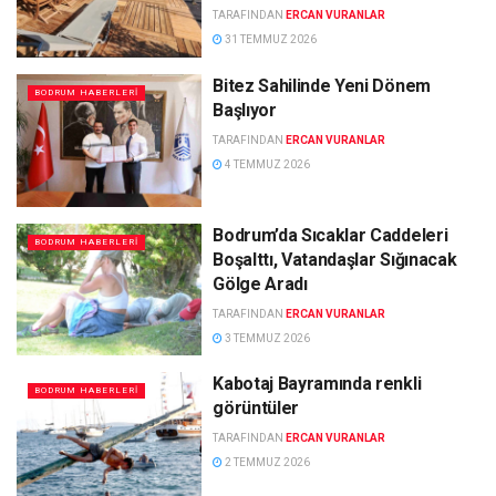
TARAFINDAN
ERCAN VURANLAR
31 TEMMUZ 2026
Bitez Sahilinde Yeni Dönem
BODRUM HABERLERI
Başlıyor
TARAFINDAN
ERCAN VURANLAR
4 TEMMUZ 2026
Bodrum’da Sıcaklar Caddeleri
BODRUM HABERLERI
Boşalttı, Vatandaşlar Sığınacak
Gölge Aradı
TARAFINDAN
ERCAN VURANLAR
3 TEMMUZ 2026
Kabotaj Bayramında renkli
BODRUM HABERLERI
görüntüler
TARAFINDAN
ERCAN VURANLAR
2 TEMMUZ 2026