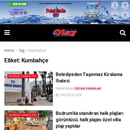
Home
Tag
Kumbahçe
Etiket:
Kumbahçe
Belediyeden Taşınmaz Kiralama
BODRUM HABERLERI
İhalesi
TARAFINDAN
ERCAN VURANLAR
7 AĞUSTOS 2026
Bodrum’da utandıran halk plajları
BODRUM HABERLERI
görüntüsü. halk plajını özel villa
plajı yaptılar