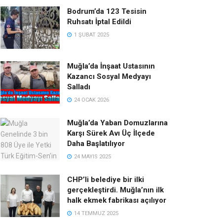
Bodrum’da 123 Tesisin
Ruhsatı İptal Edildi
1 ŞUBAT 2025
Muğla’da İnşaat Ustasının
Kazancı Sosyal Medyayı
Salladı
24 OCAK 2026
Muğla’da Yaban Domuzlarına
Karşı Sürek Avı Üç İlçede
Daha Başlatılıyor
24 MAYIS 2025
CHP’li belediye bir ilki
gerçekleştirdi. Muğla’nın ilk
halk ekmek fabrikası açılıyor
14 TEMMUZ 2025