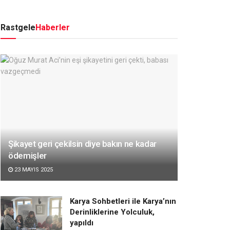
Rastgele
Haberler
Şikayet geri çekilsin diye bakın ne kadar
ödemişler
23 MAYIS 2025
Karya Sohbetleri ile Karya’nın
Derinliklerine Yolculuk,
yapıldı