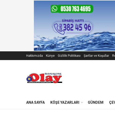
Hakkımızda
Künye
Gizlilik Politikası
Şartlar ve Koşullar
Re
ANA SAYFA
KÖŞE YAZARLARI
GÜNDEM
ÇE