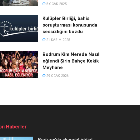
5 OCAK 2025
Kulüpler Birliği, bahis
soruşturması konusunda
sessizliğini bozdu
21 KASIM 2025
Bodrum Kim Nerede Nasıl
eğlendi Şirin Bahçe Kekik
Meyhane
29 OCAK 2026
on Haberler
Bodrum’da skandal iddia!