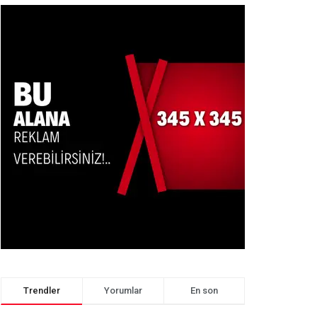
Trendler
Yorumlar
En son