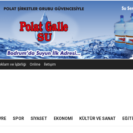
klam ve İşbirliği
Online
İletişim
VRE
SPOR
SIYASET
EKONOMI
KÜLTÜR VE SANAT
EĞIT