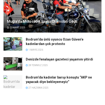
Muğla’da Motosiklet Sayısı Otomobili Geçti
20 MART 2025
Bodrum’da ünlü oyuncu Ozan Güven’e
kadınlardan şok protesto
1 MAYIS 2026
Denizde fenalaşan gazeteci yaşamını yitirdi
28 TEMMUZ 2025
Bodrum’da kadınlar barışı konuştu “AKP ne
yapacak diye bekleyemeyiz”
27 HAZIRAN 2025