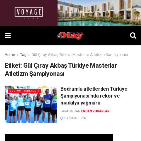
Home
Tag
Gül Çıray Akbaş Türkiye Masterlar Atletizm Şampiyonası
Etiket:
Gül Çıray Akbaş Türkiye Masterlar
Atletizm Şampiyonası
Bodrumlu atletlerden Türkiye
BODRUM HABERLERI
Şampiyonası’nda rekor ve
madalya yağmuru
TARAFINDAN
ERCAN VURANLAR
5 AĞUSTOS 2025