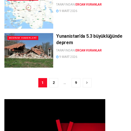
TARAFINDAN
ERCAN VURANLAR
9 MART 2026
Yunanistan’da 5.3 büyüklüğünde
BODRUM HABERLERI
deprem
TARAFINDAN
ERCAN VURANLAR
9 MART 2026
1
2
…
9