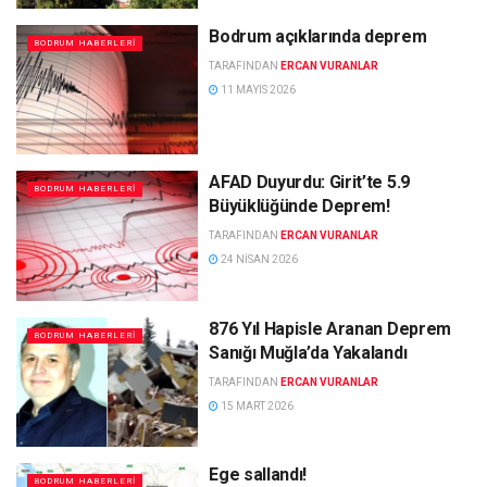
Bodrum açıklarında deprem
BODRUM HABERLERI
TARAFINDAN
ERCAN VURANLAR
11 MAYIS 2026
AFAD Duyurdu: Girit’te 5.9
BODRUM HABERLERI
Büyüklüğünde Deprem!
TARAFINDAN
ERCAN VURANLAR
24 NISAN 2026
876 Yıl Hapisle Aranan Deprem
BODRUM HABERLERI
Sanığı Muğla’da Yakalandı
TARAFINDAN
ERCAN VURANLAR
15 MART 2026
Ege sallandı!
BODRUM HABERLERI