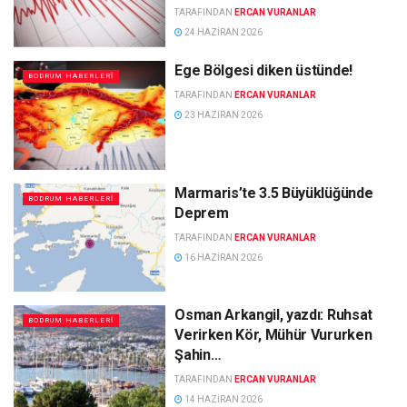
TARAFINDAN
ERCAN VURANLAR
24 HAZIRAN 2026
Ege Bölgesi diken üstünde!
BODRUM HABERLERI
TARAFINDAN
ERCAN VURANLAR
23 HAZIRAN 2026
Marmaris’te 3.5 Büyüklüğünde
BODRUM HABERLERI
Deprem
TARAFINDAN
ERCAN VURANLAR
16 HAZIRAN 2026
Osman Arkangil, yazdı: Ruhsat
BODRUM HABERLERI
Verirken Kör, Mühür Vururken
Şahin…
TARAFINDAN
ERCAN VURANLAR
14 HAZIRAN 2026