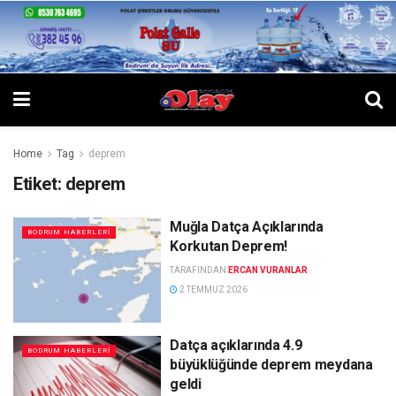
Home
Tag
deprem
Etiket:
deprem
Muğla Datça Açıklarında
BODRUM HABERLERI
Korkutan Deprem!
TARAFINDAN
ERCAN VURANLAR
2 TEMMUZ 2026
Datça açıklarında 4.9
BODRUM HABERLERI
büyüklüğünde deprem meydana
geldi