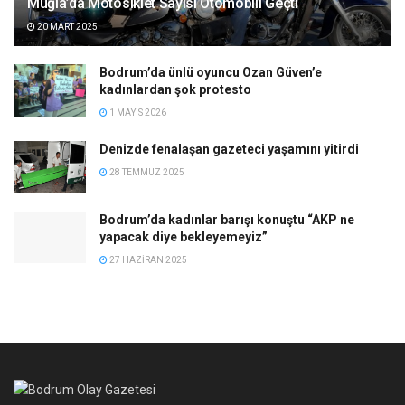
Muğla’da Motosiklet Sayısı Otomobili Geçti
20 MART 2025
Bodrum’da ünlü oyuncu Ozan Güven’e
kadınlardan şok protesto
1 MAYIS 2026
Denizde fenalaşan gazeteci yaşamını yitirdi
28 TEMMUZ 2025
Bodrum’da kadınlar barışı konuştu “AKP ne
yapacak diye bekleyemeyiz”
27 HAZIRAN 2025