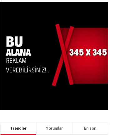
Trendler
Yorumlar
En son