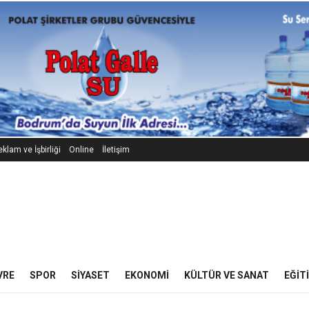
klam ve İşbirliği
Online
İletişim
VRE
SPOR
SIYASET
EKONOMI
KÜLTÜR VE SANAT
EĞIT