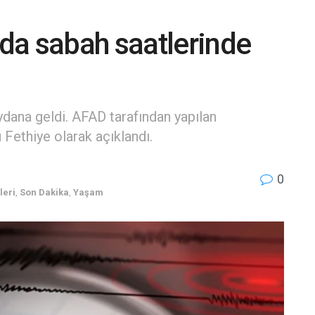
da sabah saatlerinde
ana geldi. AFAD tarafından yapılan
ethiye olarak açıklandı.
0
leri
,
Son Dakika
,
Yaşam