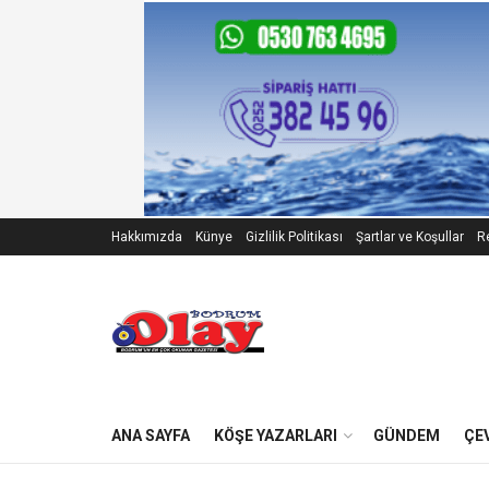
Hakkımızda
Künye
Gizlilik Politikası
Şartlar ve Koşullar
Re
ANA SAYFA
KÖŞE YAZARLARI
GÜNDEM
ÇE