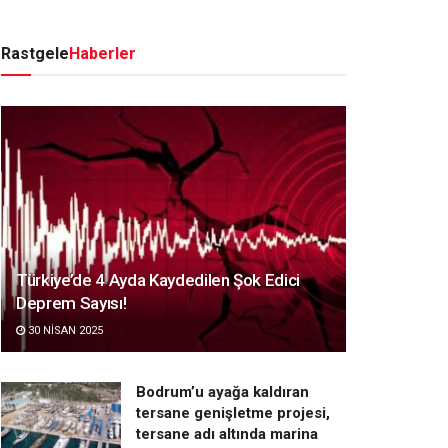
Rastgele
Haberler
Türkiye’de 4 Ayda Kaydedilen Şok Edici
Deprem Sayısı!
30 NISAN 2025
Bodrum’u ayağa kaldıran
tersane genişletme projesi,
tersane adı altında marina