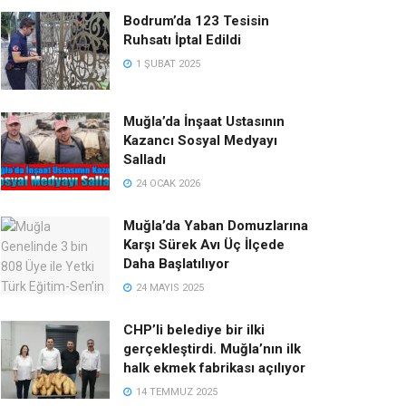
Bodrum’da 123 Tesisin
Ruhsatı İptal Edildi
1 ŞUBAT 2025
Muğla’da İnşaat Ustasının
Kazancı Sosyal Medyayı
Salladı
24 OCAK 2026
Muğla’da Yaban Domuzlarına
Karşı Sürek Avı Üç İlçede
Daha Başlatılıyor
24 MAYIS 2025
CHP’li belediye bir ilki
gerçekleştirdi. Muğla’nın ilk
halk ekmek fabrikası açılıyor
14 TEMMUZ 2025