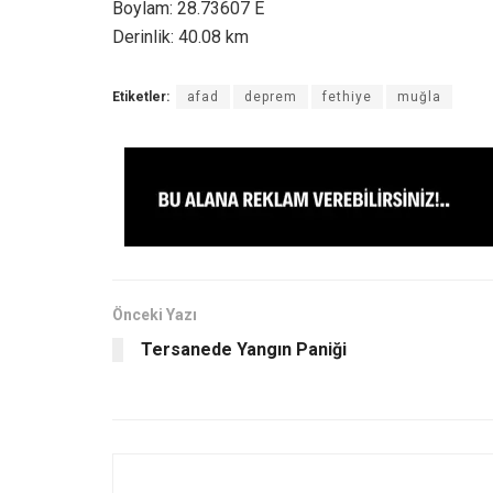
Boylam: 28.73607 E
Derinlik: 40.08 km
Etiketler:
afad
deprem
fethiye
muğla
Önceki Yazı
Tersanede Yangın Paniği