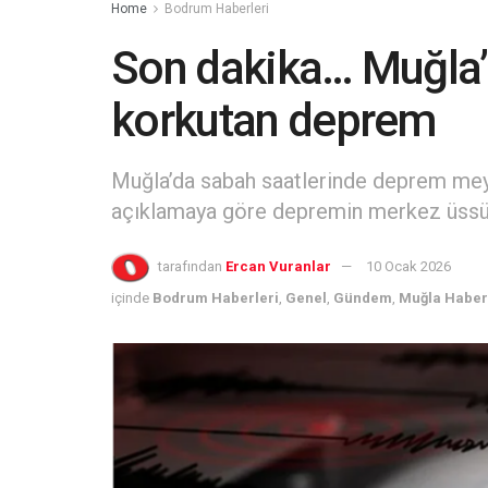
Home
Bodrum Haberleri
Son dakika… Muğla’
korkutan deprem
Muğla’da sabah saatlerinde deprem meyd
açıklamaya göre depremin merkez üssü F
tarafından
Ercan Vuranlar
10 Ocak 2026
içinde
Bodrum Haberleri
,
Genel
,
Gündem
,
Muğla Haber