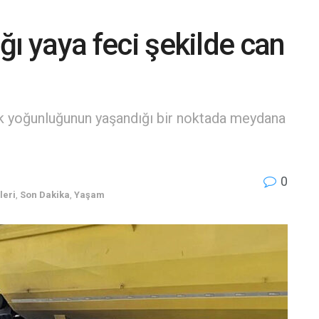
ığı yaya feci şekilde can
afik yoğunluğunun yaşandığı bir noktada meydana
0
leri
,
Son Dakika
,
Yaşam