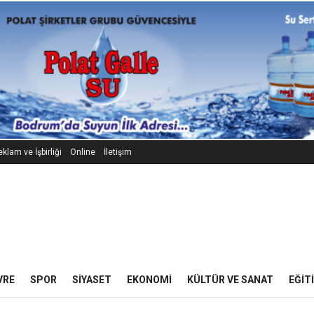
klam ve İşbirliği
Online
İletişim
VRE
SPOR
SIYASET
EKONOMI
KÜLTÜR VE SANAT
EĞIT