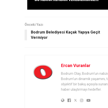
Önceki Yazı
Bodrum Belediyesi Kaçak Yapıya Geçit
Vermiyor
Ercan Vuranlar
Bodrum Olay, Bodrum'un nabzını 
Bodrum'un dinamik yaşamını, tari
objektif bir bakış açısıyla sun
haber ulaştırmayı hedefler.