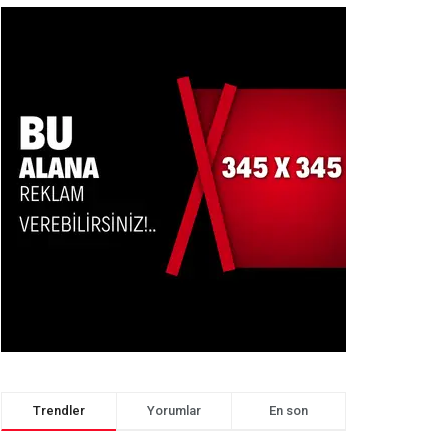
Trendler
Yorumlar
En son