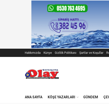
Hakkımızda
Künye
Gizlilik Politikası
Şartlar ve Koşullar
Re
ANA SAYFA
KÖŞE YAZARLARI
GÜNDEM
ÇE