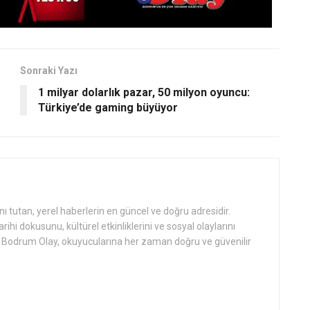
Sonraki Yazı
1 milyar dolarlık pazar, 50 milyon oyuncu:
Türkiye’de gaming büyüyor
tutan, yerel haberlerin en güncel ve doğru adresidir.
hi dokusunu, kültürel etkinliklerini ve sosyal olaylarını
an Bodrum Olay, okuyucularına her zaman doğru ve güvenilir