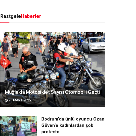
Rastgele
Haberler
Muğla’da Motosiklet Sayısı Otomobili Geçti
20 MART 2025
Bodrum’da ünlü oyuncu Ozan
Güven’e kadınlardan şok
protesto