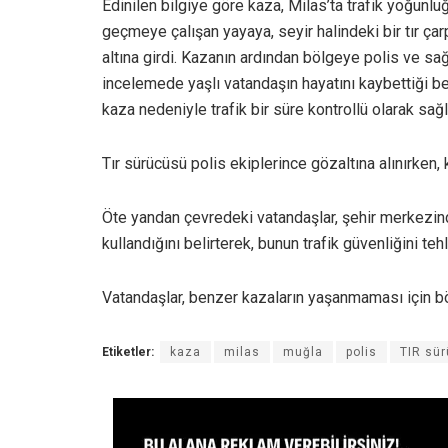
Edinilen bilgiye göre kaza, Milas’ta trafik yoğunl
geçmeye çalışan yayaya, seyir halindeki bir tır çarp
altına girdi. Kazanın ardından bölgeye polis ve sağl
incelemede yaşlı vatandaşın hayatını kaybettiği bel
kaza nedeniyle trafik bir süre kontrollü olarak sağl
Tır sürücüsü polis ekiplerince gözaltına alınırken, k
Öte yandan çevredeki vatandaşlar, şehir merkezind
kullandığını belirterek, bunun trafik güvenliğini tehl
Vatandaşlar, benzer kazaların yaşanmaması için böl
Etiketler:
kaza
milas
muğla
polis
TIR sü