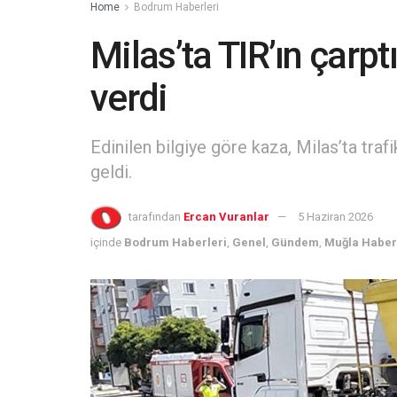
Home
Bodrum Haberleri
Milas’ta TIR’ın çarpt
verdi
Edinilen bilgiye göre kaza, Milas’ta tr
geldi.
tarafından
Ercan Vuranlar
5 Haziran 2026
içinde
Bodrum Haberleri
,
Genel
,
Gündem
,
Muğla Haber