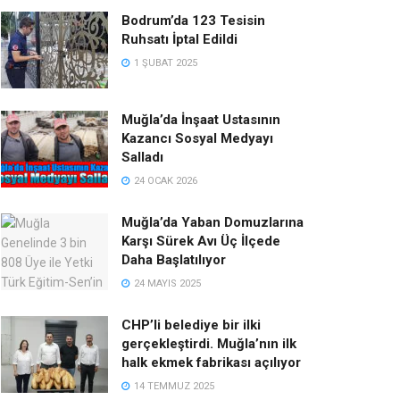
Bodrum’da 123 Tesisin
Ruhsatı İptal Edildi
1 ŞUBAT 2025
Muğla’da İnşaat Ustasının
Kazancı Sosyal Medyayı
Salladı
24 OCAK 2026
Muğla’da Yaban Domuzlarına
Karşı Sürek Avı Üç İlçede
Daha Başlatılıyor
24 MAYIS 2025
CHP’li belediye bir ilki
gerçekleştirdi. Muğla’nın ilk
halk ekmek fabrikası açılıyor
14 TEMMUZ 2025