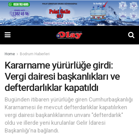
Home
Bodrum Haberleri
Kararname yürürlüğe girdi:
Vergi dairesi başkanlıkları ve
defterdarlıklar kapatıldı
Bugünden itibaren yürürlüğe giren Cumhurbaşkanlığı
Kararnamesi ile mevcut defterdarlıklar kapatılırken
vergi dairesi başkanlıklarının unvanı "defterdarlık"
oldu ve illerde yeni kurulanlar Gelir İdaresi
Başkanlığı'na bağlandı.