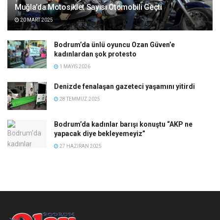
Muğla’da Motosiklet Sayısı Otomobili Geçti
20 MART 2025
Bodrum’da ünlü oyuncu Ozan Güven’e
kadınlardan şok protesto
1 MAYIS 2026
Denizde fenalaşan gazeteci yaşamını yitirdi
28 TEMMUZ 2025
Bodrum’da kadınlar barışı konuştu “AKP ne
yapacak diye bekleyemeyiz”
27 HAZIRAN 2025