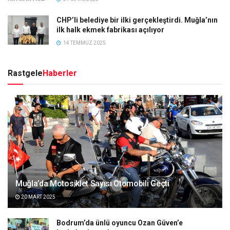
CHP’li belediye bir ilki gerçekleştirdi. Muğla’nın
ilk halk ekmek fabrikası açılıyor
14 TEMMUZ 2025
Rastgele
Haberler
Muğla’da Motosiklet Sayısı Otomobili Geçti
20 MART 2025
Bodrum’da ünlü oyuncu Ozan Güven’e