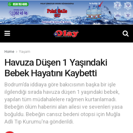
Home
Yaşam
Havuza Düşen 1 Yaşındaki
Bebek Hayatını Kaybetti
Bodrum’da iddiaya göre bakıcısının başka bir işle
ilgilendiği sırada havuza düşen 1 yaşındaki bebek,
yapılan tüm müdahalelere rağmen kurtarılamadı.
Bebeğin ölüm haberini alan ailesi ve sevenleri yasa
boğuldu. Bebeğin cansız bedeni otopsi için Muğla
Adli Tıp Kurumu'na gönderildi.