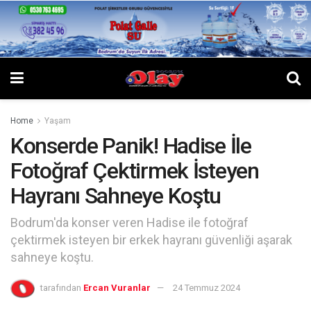
Home
Yaşam
Konserde Panik! Hadise İle
Fotoğraf Çektirmek İsteyen
Hayranı Sahneye Koştu
Bodrum'da konser veren Hadise ile fotoğraf
çektirmek isteyen bir erkek hayranı güvenliği aşarak
sahneye koştu.
tarafından
Ercan Vuranlar
24 Temmuz 2024