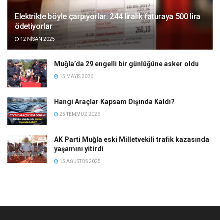
Elektrikte böyle çarpıyorlar: 244 liralık faturaya 500 lira
ödetiyorlar
12 NISAN 2025
Muğla’da 29 engelli bir günlüğüne asker oldu
15 MAYIS 2026
Hangi Araçlar Kapsam Dışında Kaldı?
25 TEMMUZ 2026
AK Parti Muğla eski Milletvekili trafik kazasında
yaşamını yitirdi
15 AĞUSTOS 2025