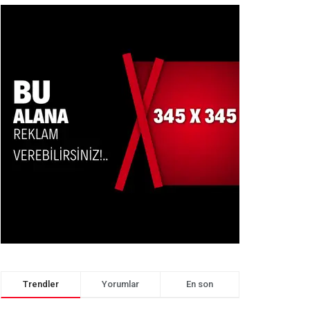
Trendler
Yorumlar
En son