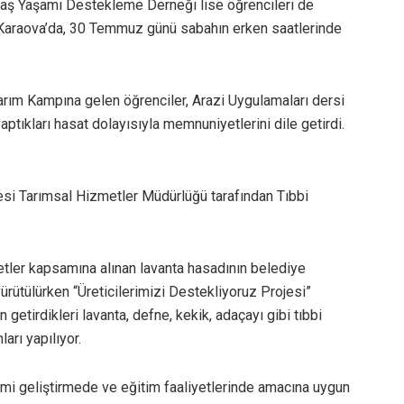
daş Yaşamı Destekleme Derneği lise öğrencileri de
 Karaova’da, 30 Temmuz günü sabahın erken saatlerinde
 Tarım Kampına gelen öğrenciler, Arazi Uygulamaları dersi
tıkları hasat dolayısıyla memnuniyetlerini dile getirdi.
yesi Tarımsal Hizmetler Müdürlüğü tarafından Tıbbi
tler kapsamına alınan lavanta hasadının belediye
yürütülürken “Üreticilerimizi Destekliyoruz Projesi”
etirdikleri lavanta, defne, kekik, adaçayı gibi tıbbi
arı yapılıyor.
mi geliştirmede ve eğitim faaliyetlerinde amacına uygun