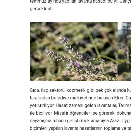
temmuz ayında yapılan lavanta hasadı bu yıl Gençli
gerçekleşti.
Gıda, ilaç sektörü, kozmetik gibi pek çok alanda k
tarafından belediye mülkiyetinde bulunan Etrim Ga
yetiştiriliyor. Hasat zamanı gelen lavantalar, Tar
ile biçiliyor. Misafir öğrenciler ise görerek, dokun
dayanışma ruhunu geliştirmek amacıyla Arazi Uygul
biçimleri yapılan lavanta hasatlarının toplama ve t