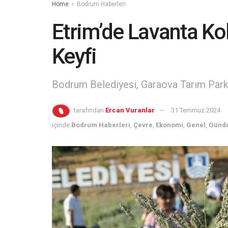
Home
Bodrum Haberleri
Etrim’de Lavanta Ko
Keyfi
Bodrum Belediyesi, Garaova Tarım Park’ta
tarafından
Ercan Vuranlar
31 Temmuz 2024
içinde
Bodrum Haberleri
,
Çevre
,
Ekonomi
,
Genel
,
Günd