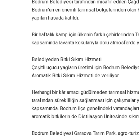
Bodrum Belediyesi tarafından misafir edilen Çağ
Bodrum’un en önemli tarımsal bölgelerinden olan
yapılan hasada katıldı.
Bir haftalık kamp için ülkenin farklı şehirlerinden
kapsamında lavanta kokularıyla dolu atmosferde yap
Belediyeden Bitki Sıkım Hizmeti
Çeşitli uçucu yağların üretimi için Bodrum Beledi
Aromatik Bitki Sıkım Hizmeti de veriliyor.
Herhangi bir kâr amacı güdülmeden tarımsal hizme
tarafından sürekliliğin sağlanması için çalışmalar 
kapsamında, Bodrum ilçe genelindeki vatandaşların g
aromatik bitkilerin de Distilasyon Ünitesinde sıkıml
Bodrum Belediyesi Garaova Tarım Park, agro-turiz