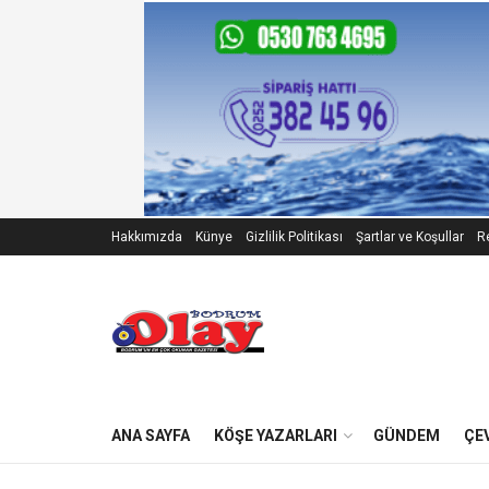
Hakkımızda
Künye
Gizlilik Politikası
Şartlar ve Koşullar
Re
ANA SAYFA
KÖŞE YAZARLARI
GÜNDEM
ÇE