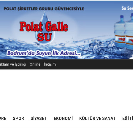
klam ve İşbirliği
Online
İletişim
VRE
SPOR
SIYASET
EKONOMI
KÜLTÜR VE SANAT
EĞIT