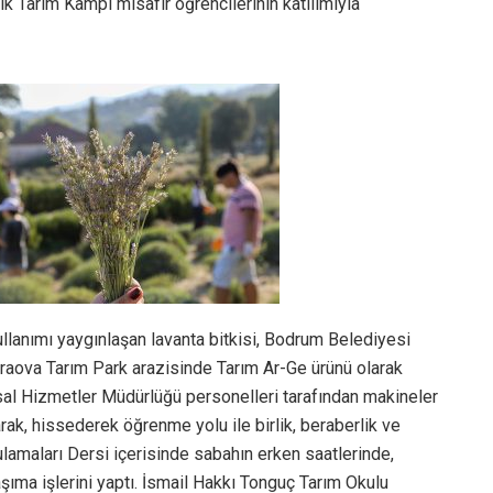
k Tarım Kampı misafir öğrencilerinin katılımıyla
ullanımı yaygınlaşan lavanta bitkisi, Bodrum Belediyesi
raova Tarım Park arazisinde Tarım Ar-Ge ürünü olarak
ımsal Hizmetler Müdürlüğü personelleri tarafından makineler
arak, hissederek öğrenme yolu ile birlik, beraberlik ve
amaları Dersi içerisinde sabahın erken saatlerinde,
aşıma işlerini yaptı. İsmail Hakkı Tonguç Tarım Okulu