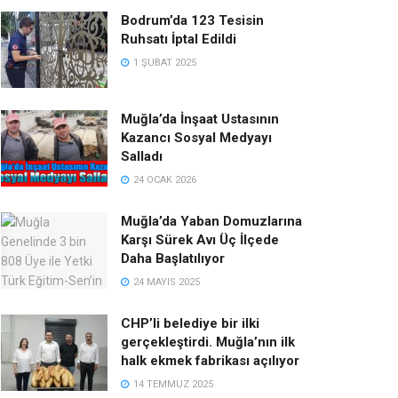
Bodrum’da 123 Tesisin
Ruhsatı İptal Edildi
1 ŞUBAT 2025
Muğla’da İnşaat Ustasının
Kazancı Sosyal Medyayı
Salladı
24 OCAK 2026
Muğla’da Yaban Domuzlarına
Karşı Sürek Avı Üç İlçede
Daha Başlatılıyor
24 MAYIS 2025
CHP’li belediye bir ilki
gerçekleştirdi. Muğla’nın ilk
halk ekmek fabrikası açılıyor
14 TEMMUZ 2025