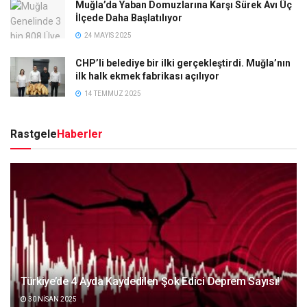
Muğla’da Yaban Domuzlarına Karşı Sürek Avı Üç
İlçede Daha Başlatılıyor
24 MAYIS 2025
CHP’li belediye bir ilki gerçekleştirdi. Muğla’nın
ilk halk ekmek fabrikası açılıyor
14 TEMMUZ 2025
Rastgele
Haberler
Türkiye’de 4 Ayda Kaydedilen Şok Edici Deprem Sayısı!
30 NISAN 2025