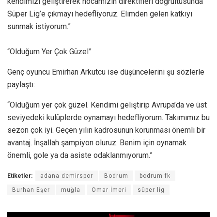
kendimizi geliştirerek hocamızın direktifleri doğrultusunda
Süper Lig’e çıkmayı hedefliyoruz. Elimden gelen katkıyı
sunmak istiyorum.”
“Olduğum Yer Çok Güzel”
Genç oyuncu Emirhan Arkutcu ise düşüncelerini şu sözlerle
paylaştı:
“Olduğum yer çok güzel. Kendimi geliştirip Avrupa’da ve üst
seviyedeki kulüplerde oynamayı hedefliyorum. Takımımız bu
sezon çok iyi. Geçen yılın kadrosunun korunması önemli bir
avantaj. İnşallah şampiyon oluruz. Benim için oynamak
önemli, gole ya da asiste odaklanmıyorum.”
Etiketler:
adana demirspor
Bodrum
bodrum fk
Burhan Eşer
muğla
Omar İmeri
süper lig