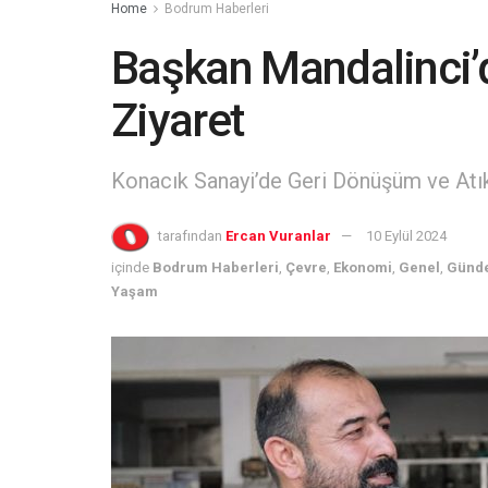
Home
Bodrum Haberleri
Başkan Mandalinci’
Ziyaret
Konacık Sanayi’de Geri Dönüşüm ve Atı
tarafından
Ercan Vuranlar
10 Eylül 2024
içinde
Bodrum Haberleri
,
Çevre
,
Ekonomi
,
Genel
,
Günd
Yaşam