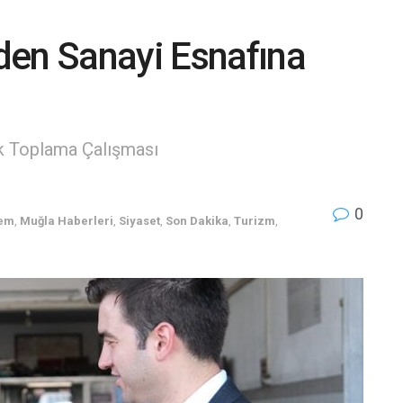
den Sanayi Esnafına
k Toplama Çalışması
0
em
,
Muğla Haberleri
,
Siyaset
,
Son Dakika
,
Turizm
,