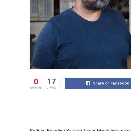
0
17
Share on Facebook
SHARES
VIEWS
Bodrum Belediye Başkanı Tamer Mandalinci, saha