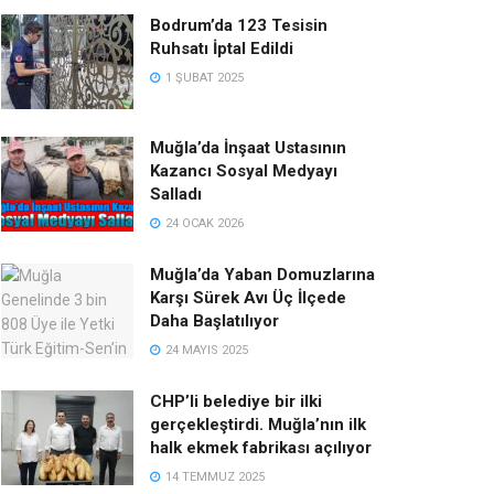
Bodrum’da 123 Tesisin
Ruhsatı İptal Edildi
1 ŞUBAT 2025
Muğla’da İnşaat Ustasının
Kazancı Sosyal Medyayı
Salladı
24 OCAK 2026
Muğla’da Yaban Domuzlarına
Karşı Sürek Avı Üç İlçede
Daha Başlatılıyor
24 MAYIS 2025
CHP’li belediye bir ilki
gerçekleştirdi. Muğla’nın ilk
halk ekmek fabrikası açılıyor
14 TEMMUZ 2025