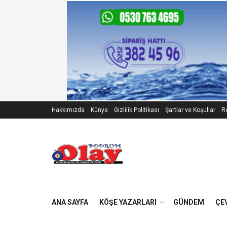
Hakkımızda
Künye
Gizlilik Politikası
Şartlar ve Koşullar
Re
ANA SAYFA
KÖŞE YAZARLARI
GÜNDEM
ÇE