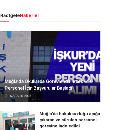
Rastgele
Haberler
Muğla’da Okullarda Görevlendirilecek 650
Personel İçin Başvurular Başladı
16 ARALIK 2025
Muğla’da hukuksuzluğu açığa
çıkaran ve sürülen personel
görevine iade edildi