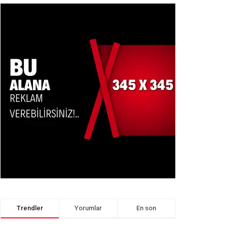
Trendler
Yorumlar
En son