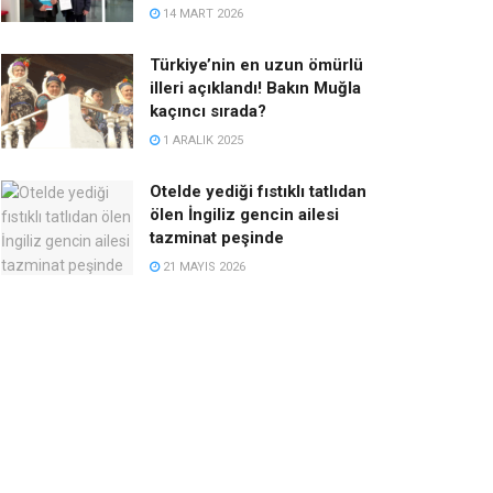
14 MART 2026
Türkiye’nin en uzun ömürlü
illeri açıklandı! Bakın Muğla
kaçıncı sırada?
1 ARALIK 2025
Otelde yediği fıstıklı tatlıdan
ölen İngiliz gencin ailesi
tazminat peşinde
21 MAYIS 2026