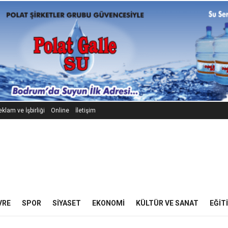
klam ve İşbirliği
Online
İletişim
VRE
SPOR
SIYASET
EKONOMI
KÜLTÜR VE SANAT
EĞIT