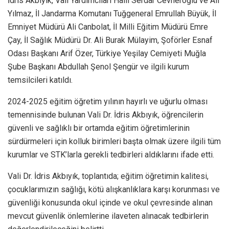
İdris Akbıyık, Vali Yardımcıları Halil Serdar Cevheroğlu ve Ali
Yılmaz, İl Jandarma Komutanı Tuğgeneral Emrullah Büyük, İl
Emniyet Müdürü Ali Canbolat, İl Milli Eğitim Müdürü Emre
Çay, İl Sağlık Müdürü Dr. Ali Burak Mülayim, Şoförler Esnaf
Odası Başkanı Arif Özer, Türkiye Yeşilay Cemiyeti Muğla
Şube Başkanı Abdullah Şenol Şengür ve ilgili kurum
temsilcileri katıldı.
2024-2025 eğitim öğretim yılının hayırlı ve uğurlu olması
temennisinde bulunan Vali Dr. İdris Akbıyık, öğrencilerin
güvenli ve sağlıklı bir ortamda eğitim öğretimlerinin
sürdürmeleri için kolluk birimleri başta olmak üzere ilgili tüm
kurumlar ve STK’larla gerekli tedbirleri aldıklarını ifade etti.
Vali Dr. İdris Akbıyık, toplantıda; eğitim öğretimin kalitesi,
çocuklarımızın sağlığı, kötü alışkanlıklara karşı korunması ve
güvenliği konusunda okul içinde ve okul çevresinde alınan
mevcut güvenlik önlemlerine ilaveten alınacak tedbirlerin