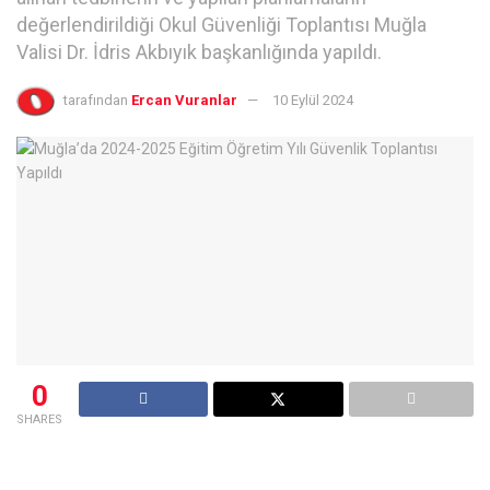
değerlendirildiği Okul Güvenliği Toplantısı Muğla
Valisi Dr. İdris Akbıyık başkanlığında yapıldı.
tarafından
Ercan Vuranlar
10 Eylül 2024
0
SHARES