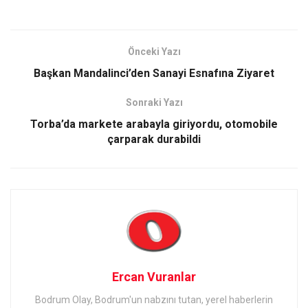
Önceki Yazı
Başkan Mandalinci’den Sanayi Esnafına Ziyaret
Sonraki Yazı
Torba’da markete arabayla giriyordu, otomobile
çarparak durabildi
Ercan Vuranlar
Bodrum Olay, Bodrum'un nabzını tutan, yerel haberlerin