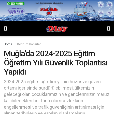
Home
Bodrum Haberleri
Muğla’da 2024-2025 Eğitim
Öğretim Yılı Güvenlik Toplantısı
Yapıldı
2024-2025 eğitim öğretim yılının huzur ve güven
ortamı içerisinde sürdürülebilmesi, ülkemizin
geleceği olan çocuklarımızın ve gençlerimizin maruz
kalabilecekleri her türlü olumsuzlukların
engellenmesi ve trafik güvenliğinin arttırılması için
alınan tedbirlerin ve yapılan planlamaların