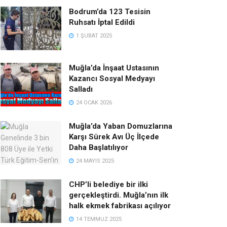
Bodrum’da 123 Tesisin
Ruhsatı İptal Edildi
1 ŞUBAT 2025
Muğla’da İnşaat Ustasının
Kazancı Sosyal Medyayı
Salladı
24 OCAK 2026
Muğla’da Yaban Domuzlarına
Karşı Sürek Avı Üç İlçede
Daha Başlatılıyor
24 MAYIS 2025
CHP’li belediye bir ilki
gerçekleştirdi. Muğla’nın ilk
halk ekmek fabrikası açılıyor
14 TEMMUZ 2025