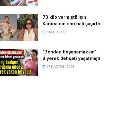
73 kilo vermişti! Işın
Karaca’nın son hali şaşırttı
5 MART 2026
“Benden boşanamazsın”
diyerek dehşeti yaşatmıştı
17 HAZIRAN 2026