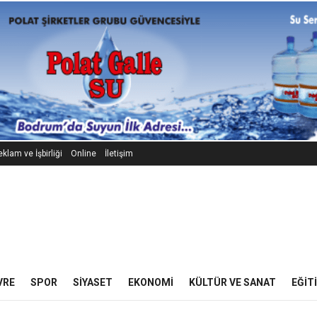
klam ve İşbirliği
Online
İletişim
VRE
SPOR
SIYASET
EKONOMI
KÜLTÜR VE SANAT
EĞIT