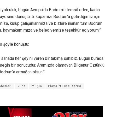
bu yolculuk, bugün Avrupa’da Bodrum’u temsil eden, kadın
ayesine dönüştü. 5. kupamızı Bodrum’a getirdiğimiz için
imize, kulüp çalışanlarımıza ve bizlere inanan tüm Bodrum
ize, kaymakamımıza ve belediyemize teşekkür ediyorum.”
ı şöyle konuştu:
 sahada her şeyini veren bir takıma sahibiz. Bugün burada
emeğin bir sonucudur. Aramızda olamayan Bilgenur Öztürk’ü
m Bodrum’a armağan olsun.”
berleri
kupa
muğla
Play-Off Final serisi