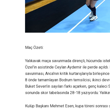
Maç Özeti:
Yalıkavak maça savunmada dirençli, hücumda istekl
Özel’in asistinde Ceylan Aydemir ile perde açıldı.
savunması, Anca’nın kritik kurtarışlarıyla birleşinc
8 önde tamamlayan Bodrum temsilcisi, ikinci devre
Buket Seven’in sayıları farkı açarken, genç kaleci 
sonunda skor tabelasında 28-18 yazıyordu: Yalık
Kulüp Başkanı Mehmet Esen, kupa töreni sonrası şu