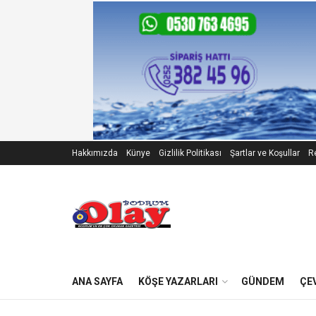
Hakkımızda
Künye
Gizlilik Politikası
Şartlar ve Koşullar
Re
ANA SAYFA
KÖŞE YAZARLARI
GÜNDEM
ÇE