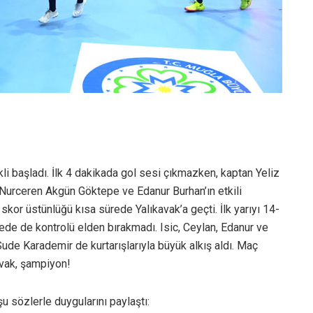
i başladı. İlk 4 dakikada gol sesi çıkmazken, kaptan Yeliz
 Nurceren Akgün Göktepe ve Edanur Burhan’ın etkili
e skor üstünlüğü kısa sürede Yalıkavak’a geçti. İlk yarıyı 14-
de de kontrolü elden bırakmadı. Isic, Ceylan, Edanur ve
Sude Karademir de kurtarışlarıyla büyük alkış aldı. Maç
avak, şampiyon!
 sözlerle duygularını paylaştı: