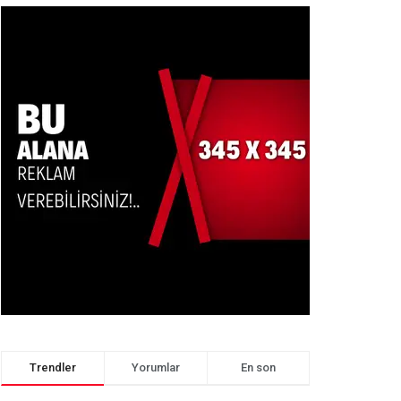
Trendler
Yorumlar
En son