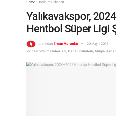
Home
Bodrum Haberleri
Yalıkavakspor, 202
Hentbol Süper Ligi
tarafından
Ercan Vuranlar
20 Mayıs 2025
içinde
Bodrum Haberleri
,
Genel
,
Gündem
,
Muğla Haber