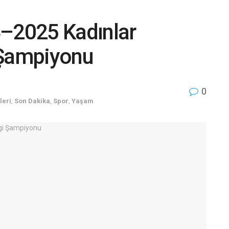
4–2025 Kadınlar
 Şampiyonu
0
leri
,
Son Dakika
,
Spor
,
Yaşam