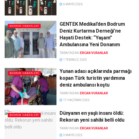
6 MAYIS 2026
GENTEK Medikal’den Bodrum
BODRUM HABERLERI
Deniz Kurtarma Derneği’ne
Hayati Destek: “Yaşam”
Ambulansına Yeni Donanım
TARAFINDAN
ERCAN VURANLAR
1 TEMMUZ 2025
Yunan adası açıklarında parmağı
BODRUM HABERLERI
kopan Türk turistin yardımına
deniz ambulansı koştu
TARAFINDAN
ERCAN VURANLAR
17 HAZIRAN 2025
Dünyanın en yaşlı insanı öldü:
BODRUM HABERLERI
Rekorun yeni sahibi belli oldu
TARAFINDAN
ERCAN VURANLAR
3 MAYIS 2025