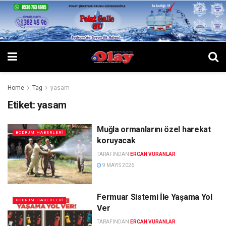
Home
Tag
yasam
Etiket:
yasam
Muğla ormanlarını özel harekat
BODRUM HABERLERI
koruyacak
TARAFINDAN
ERCAN VURANLAR
9 MAYIS 2026
Fermuar Sistemi İle Yaşama Yol
BODRUM HABERLERI
Ver
TARAFINDAN
ERCAN VURANLAR