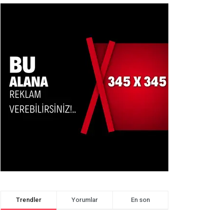
Trendler
Yorumlar
En son