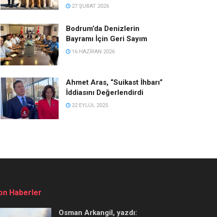
27 ŞUBAT 2026
Bodrum’da Denizlerin
Bayramı İçin Geri Sayım
16 HAZIRAN 2026
Ahmet Aras, “Suikast İhbarı”
İddiasını Değerlendirdi
22 EYLÜL 2025
on Haberler
Osman Arkangil, yazdı: