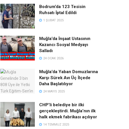
Bodrum’da 123 Tesisin
Ruhsatı İptal Edildi
1 ŞUBAT 2025
Muğla’da İnşaat Ustasının
Kazancı Sosyal Medyayı
Salladı
24 OCAK 2026
Muğla’da Yaban Domuzlarına
Karşı Sürek Avı Üç İlçede
Daha Başlatılıyor
24 MAYIS 2025
CHP’li belediye bir ilki
gerçekleştirdi. Muğla’nın ilk
halk ekmek fabrikası açılıyor
14 TEMMUZ 2025