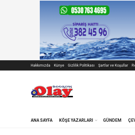
Hakkımızda
Künye
Gizlilik Politikası
Şartlar ve Koşullar
Re
ANA SAYFA
KÖŞE YAZARLARI
GÜNDEM
ÇE