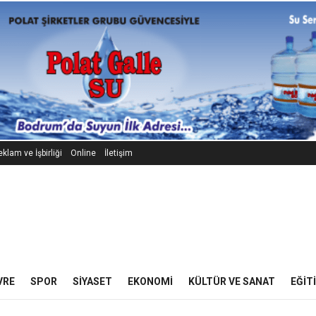
klam ve İşbirliği
Online
İletişim
VRE
SPOR
SIYASET
EKONOMI
KÜLTÜR VE SANAT
EĞIT