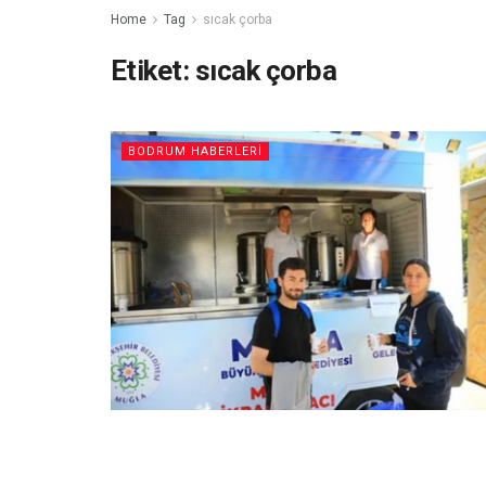
Home
Tag
sıcak çorba
Etiket:
sıcak çorba
BODRUM HABERLERI