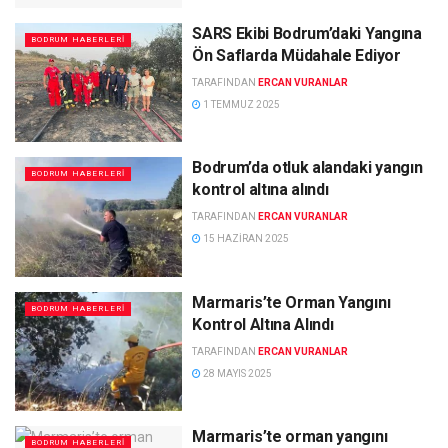
SARS Ekibi Bodrum’daki Yangına
BODRUM HABERLERI
Ön Saflarda Müdahale Ediyor
TARAFINDAN
ERCAN VURANLAR
1 TEMMUZ 2025
Bodrum’da otluk alandaki yangın
BODRUM HABERLERI
kontrol altına alındı
TARAFINDAN
ERCAN VURANLAR
15 HAZIRAN 2025
Marmaris’te Orman Yangını
BODRUM HABERLERI
Kontrol Altına Alındı
TARAFINDAN
ERCAN VURANLAR
28 MAYIS 2025
Marmaris’te orman yangını
BODRUM HABERLERI