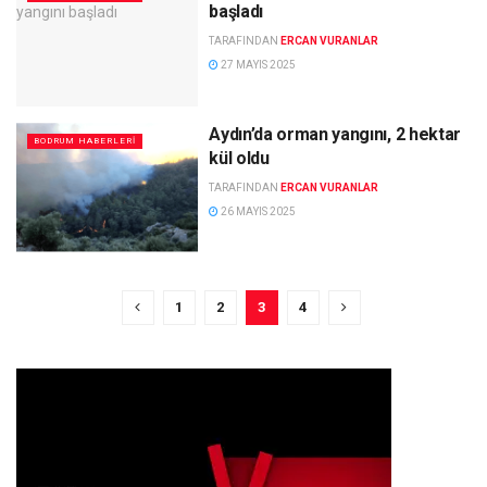
başladı
TARAFINDAN
ERCAN VURANLAR
27 MAYIS 2025
Aydın’da orman yangını, 2 hektar
BODRUM HABERLERI
kül oldu
TARAFINDAN
ERCAN VURANLAR
26 MAYIS 2025
1
2
3
4