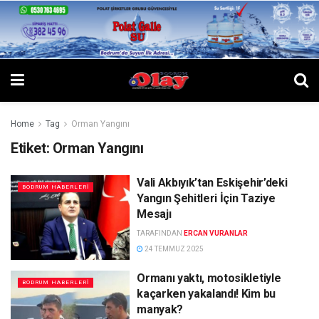
Home
Tag
Orman Yangını
Etiket:
Orman Yangını
Vali Akbıyık’tan Eskişehir’deki
BODRUM HABERLERI
Yangın Şehitleri İçin Taziye
Mesajı
TARAFINDAN
ERCAN VURANLAR
24 TEMMUZ 2025
Ormanı yaktı, motosikletiyle
BODRUM HABERLERI
kaçarken yakalandı! Kim bu
manyak?