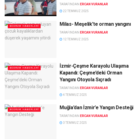
TARAFINDAN
ERCAN VURANLAR
22 TEMMUZ 2025
Milas- Meşelik’te orman yangını
BODRUM HABERLERI
TARAFINDAN
ERCAN VURANLAR
12 TEMMUZ 2025
İzmir-Çeşme Karayolu Ulaşıma
BODRUM HABERLERI
Kapandı: Çeşme’deki Orman
Yangını Otoyola Sıçradı
TARAFINDAN
ERCAN VURANLAR
4 TEMMUZ 2025
Muğla’dan İzmir’e Yangın Desteği
BODRUM HABERLERI
TARAFINDAN
ERCAN VURANLAR
3 TEMMUZ 2025