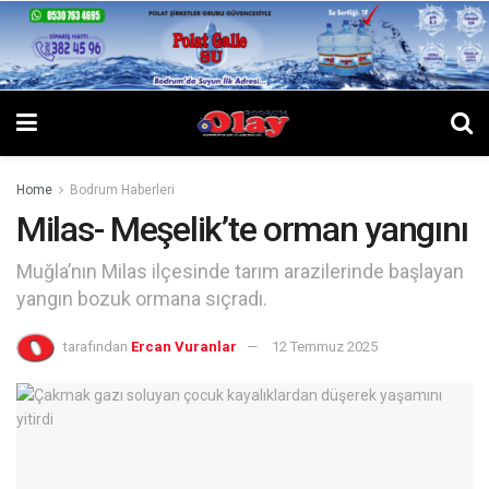
Home
Bodrum Haberleri
Milas- Meşelik’te orman yangını
Muğla’nın Milas ilçesinde tarım arazilerinde başlayan
yangın bozuk ormana sıçradı.
tarafından
Ercan Vuranlar
12 Temmuz 2025