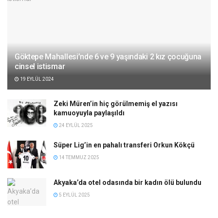
Göktepe Mahallesi’nde 6 ve 9 yaşındaki 2 kız çocuğuna
cinsel istismar
19 EYLÜL 2024
Zeki Müren’in hiç görülmemiş el yazısı
kamuoyuyla paylaşıldı
24 EYLÜL 2025
Süper Lig’in en pahalı transferi Orkun Kökçü
14 TEMMUZ 2025
Akyaka’da otel odasında bir kadın ölü bulundu
5 EYLÜL 2025