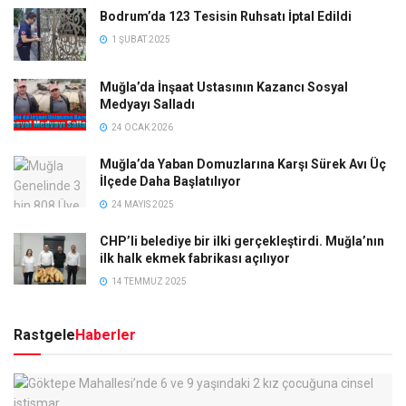
Bodrum’da 123 Tesisin Ruhsatı İptal Edildi
1 ŞUBAT 2025
Muğla’da İnşaat Ustasının Kazancı Sosyal
Medyayı Salladı
24 OCAK 2026
Muğla’da Yaban Domuzlarına Karşı Sürek Avı Üç
İlçede Daha Başlatılıyor
24 MAYIS 2025
CHP’li belediye bir ilki gerçekleştirdi. Muğla’nın
ilk halk ekmek fabrikası açılıyor
14 TEMMUZ 2025
Rastgele
Haberler