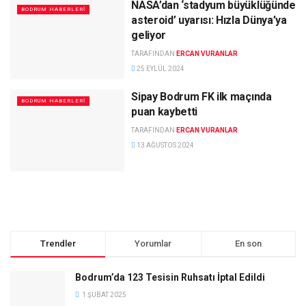
NASA’dan ‘stadyum büyüklüğünde
BODRUM HABERLERI
asteroid’ uyarısı: Hızla Dünya’ya
geliyor
TARAFINDAN
ERCAN VURANLAR
25 EYLÜL 2024
Sipay Bodrum FK ilk maçında
BODRUM HABERLERI
puan kaybetti
TARAFINDAN
ERCAN VURANLAR
13 AĞUSTOS 2024
Trendler
Yorumlar
En son
Bodrum’da 123 Tesisin Ruhsatı İptal Edildi
1 ŞUBAT 2025