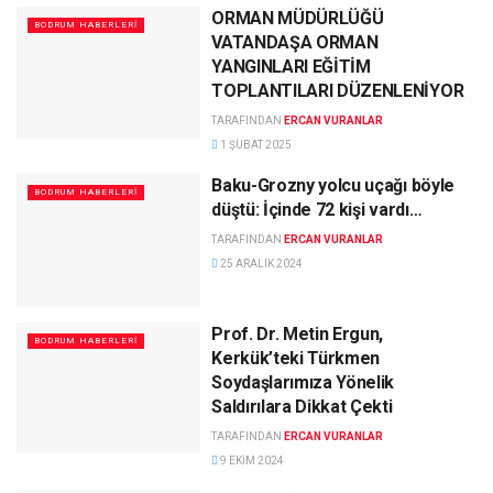
ORMAN MÜDÜRLÜĞÜ
BODRUM HABERLERI
VATANDAŞA ORMAN
YANGINLARI EĞİTİM
TOPLANTILARI DÜZENLENİYOR
TARAFINDAN
ERCAN VURANLAR
1 ŞUBAT 2025
Baku-Grozny yolcu uçağı böyle
BODRUM HABERLERI
düştü: İçinde 72 kişi vardı…
TARAFINDAN
ERCAN VURANLAR
25 ARALIK 2024
Prof. Dr. Metin Ergun,
BODRUM HABERLERI
Kerkük’teki Türkmen
Soydaşlarımıza Yönelik
Saldırılara Dikkat Çekti
TARAFINDAN
ERCAN VURANLAR
9 EKIM 2024