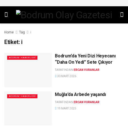
Home
Tag
i
Etiket:
i
Bodrum’da Yeni Dizi Heyecanı
BODRUM HABERLERI
“Daha On Yedi” Sete Çıkıyor
TARAFINDAN
ERCAN VURANLAR
30 MART 2026
Muğla’da Arbede yaşandı
BODRUM HABERLERI
TARAFINDAN
ERCAN VURANLAR
19 MART 2025