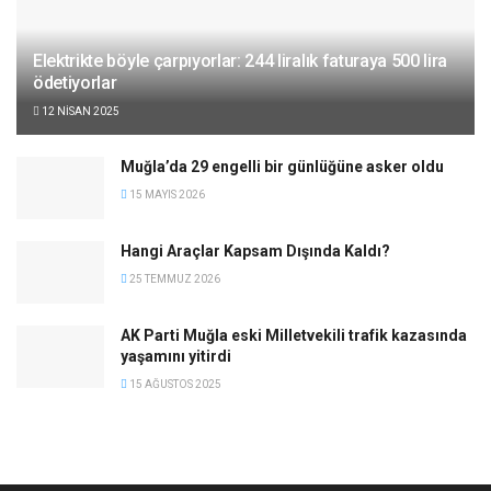
Elektrikte böyle çarpıyorlar: 244 liralık faturaya 500 lira
ödetiyorlar
12 NISAN 2025
Muğla’da 29 engelli bir günlüğüne asker oldu
15 MAYIS 2026
Hangi Araçlar Kapsam Dışında Kaldı?
25 TEMMUZ 2026
AK Parti Muğla eski Milletvekili trafik kazasında
yaşamını yitirdi
15 AĞUSTOS 2025